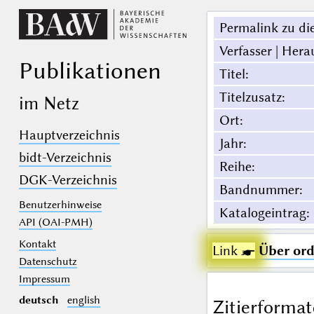
Permalink zu die
Verfasser | Hera
Publikationen
Titel
:
Titelzusatz
:
im Netz
Ort
:
Hauptverzeichnis
Jahr
:
bidt-Verzeichnis
Reihe
:
DGK-Verzeichnis
Bandnummer
:
Benutzerhinweise
Katalogeintrag
:
API (OAI-PMH)
Kontakt
Link ☛
Über or
Datenschutz
Impressum
deutsch
english
Zitierformat