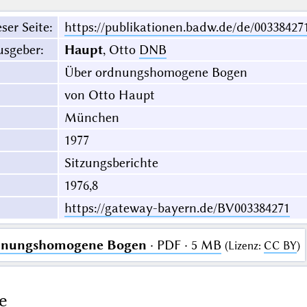
ser Seite
:
https://publikationen.badw.de/de/00338427
usgeber
:
Haupt
, Otto
DNB
Über ordnungshomogene Bogen
von Otto Haupt
München
1977
Sitzungsberichte
1976,8
https://gateway-bayern.de/BV003384271
dnungshomogene Bogen
· PDF · 5 MB
(
Lizenz
:
CC BY
)
e