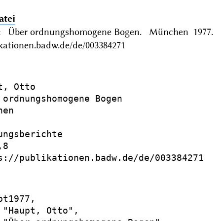
atei
o: Über ordnungshomogene Bogen. München 1977. Si
ikationen.badw.de/de/003384271
, Otto

 ordnungshomogene Bogen

en

ungsberichte

8

s://publikationen.badw.de/de/003384271

t1977,

 "Haupt, Otto",
