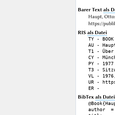
Barer Text
als D
Haupt, Ott
https://publ
RIS
als Datei
TY - BOOK

AU - Haupt
T1 - Über
CY - Münch
PY - 1977

T3 - Sitz
VL - 1976,
UR - http
BibTex
als Datei
@Book{Haup
author  =