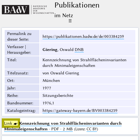
Publikationen
im Netz
☰
Permalink zu
https://publikationen.badw.de/de/003384259
dieser Seite
:
Verfasser |
Giering
, Oswald
DNB
Herausgeber
:
Titel
:
Kennzeichnung von Strahlflächeninvarianten
durch Minimaleigenschaften
Titelzusatz
:
von Oswald Giering
Ort
:
München
Jahr
:
1977
Reihe
:
Sitzungsberichte
Bandnummer
:
1976,1
Katalogeintrag
:
https://gateway-bayern.de/BV003384259
Link ☛
Kennzeichnung von Strahlflächeninvarianten durch
Minimaleigenschaften
· PDF · 2 MB
(
Lizenz
:
CC BY
)