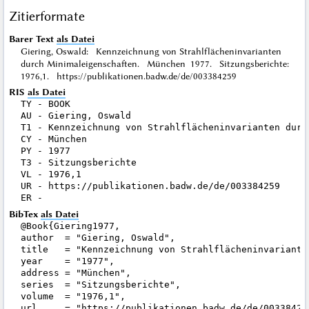
Zitierformate
Barer Text
als Datei
Giering, Oswald: Kennzeichnung von Strahlflächeninvarianten
durch Minimaleigenschaften. München 1977. Sitzungsberichte:
1976,1. https://publikationen.badw.de/de/003384259
RIS
als Datei
TY - BOOK

AU - Giering, Oswald

T1 - Kennzeichnung von Strahlflächeninvarianten durch
CY - München

PY - 1977

T3 - Sitzungsberichte

VL - 1976,1

UR - https://publikationen.badw.de/de/003384259

BibTex
als Datei
@Book{Giering1977,

author  = "Giering, Oswald",

title   = "Kennzeichnung von Strahlflächeninvariante
year    = "1977",

address = "München",

series  = "Sitzungsberichte",

volume  = "1976,1",

url     = "https://publikationen.badw.de/de/003384259