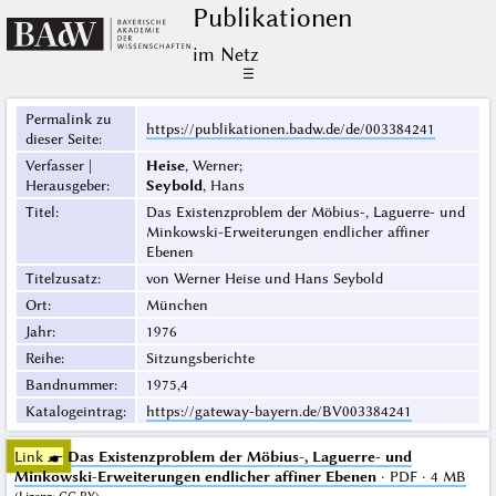
Publikationen
im Netz
☰
Permalink zu
https://publikationen.badw.de/de/003384241
dieser Seite
:
Verfasser |
Heise
, Werner;
Herausgeber
:
Seybold
, Hans
Titel
:
Das Existenzproblem der Möbius-, Laguerre- und
Minkowski-Erweiterungen endlicher affiner
Ebenen
Titelzusatz
:
von Werner Heise und Hans Seybold
Ort
:
München
Jahr
:
1976
Reihe
:
Sitzungsberichte
Bandnummer
:
1975,4
Katalogeintrag
:
https://gateway-bayern.de/BV003384241
Link ☛
Das Existenzproblem der Möbius-, Laguerre- und
Minkowski-Erweiterungen endlicher affiner Ebenen
· PDF · 4 MB