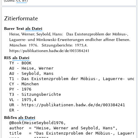
(
Lizenz
:
CC BY
)
Zitierformate
Barer Text
als Datei
Heise, Werner; Seybold, Hans: Das Existenzproblem der Möbius-,
Laguerre- und Minkowski-Erweiterungen endlicher affiner Ebenen.
München 1976. Sitzungsberichte: 1975,4.
https://publikationen.badw.de/de/003384241
RIS
als Datei
TY - BOOK

AU - Heise, Werner

AU - Seybold, Hans

T1 - Das Existenzproblem der Möbius-, Laguerre- und 
CY - München

PY - 1976

T3 - Sitzungsberichte

VL - 1975,4

UR - https://publikationen.badw.de/de/003384241

BibTex
als Datei
@Book{HeiseSeybold1976,

author  = "Heise, Werner and Seybold, Hans",

title   = "Das Existenzproblem der Möbius-, Laguerre