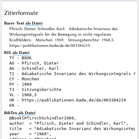
Zitierformate
Barer Text
als Datei
Pfirsch, Dieter; Schindler, Karl: Adiabatische Invarianz des
Wirkungsintegrals für die Bewegung in nicht-regulären
Kraftfeldern. München 1969. Sitzungsberichte: 1968,3.
https://publikationen.badw.de/de/003384219
RIS
als Datei
TY - BOOK

AU - Pfirsch, Dieter

AU - Schindler, Karl

T1 - Adiabatische Invarianz des Wirkungsintegrals fü
CY - München

PY - 1969

T3 - Sitzungsberichte

VL - 1968,3

UR - https://publikationen.badw.de/de/003384219

BibTex
als Datei
@Book{PfirschSchindler1969,

author  = "Pfirsch, Dieter and Schindler, Karl",

title   = "Adiabatische Invarianz des Wirkungsintegr
year    = "1969",
