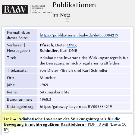
Publikationen
im Netz
☰
Permalink zu
https://publikationen.badw.de/de/003384219
dieser Seite
:
Verfasser |
Pfirsch
, Dieter
DNB
;
Herausgeber
:
Schindler
, Karl
DNB
Titel
:
Adiabatische Invarianz des Wirkungsintegrals für
die Bewegung in nicht-regulären Kraftfeldern
Titelzusatz
:
von Dieter Pfirsich und Karl Schindler
Ort
:
München
Jahr
:
1969
Reihe
:
Sitzungsberichte
Bandnummer
:
1968,3
Katalogeintrag
:
https://gateway-bayern.de/BV003384219
Link ☛
Adiabatische Invarianz des Wirkungsintegrals für die
Bewegung in nicht-regulären Kraftfeldern
· PDF · 3 MB
(
Lizenz
:
CC
BY
)