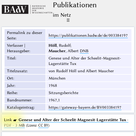
Publikationen
im Netz
☰
Permalink zu dieser
https://publikationen.badw.de/de/003384197
Seite
:
Verfasser |
Höll
, Rudolf;
Herausgeber
:
Maucher
, Albert
DNB
Titel
:
Genese und Alter der Scheelit-Magnesit-
Lagerstätte Tux
Titelzusatz
:
von Rudolf Höll und Albert Maucher
Ort
:
München
Jahr
:
1968
Reihe
:
Sitzungsberichte
Bandnummer
:
1967,1
Katalogeintrag
:
https://gateway-bayern.de/BV003384197
Link ☛
Genese und Alter der Scheelit-Magnesit-Lagerstätte Tux
·
PDF · 3 MB
(
Lizenz
:
CC BY
)