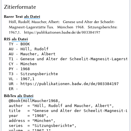
Zitierformate
Barer Text
als Datei
Höll, Rudolf; Maucher, Albert: Genese und Alter der Scheelit-
Magnesit-Lagerstätte Tux. München 1968. Sitzungsberichte:
1967,1. https://publikationen.badw.de/de/003384197
RIS
als Datei
TY - BOOK

AU - Höll, Rudolf

AU - Maucher, Albert

T1 - Genese und Alter der Scheelit-Magnesit-Lagerstät
CY - München

PY - 1968

T3 - Sitzungsberichte

VL - 1967,1

UR - https://publikationen.badw.de/de/003384197

BibTex
als Datei
@Book{HöllMaucher1968,

author  = "Höll, Rudolf and Maucher, Albert",

title   = "Genese und Alter der Scheelit-Magnesit-Lag
year    = "1968",

address = "München",

series  = "Sitzungsberichte",

volume  = "1967,1",
