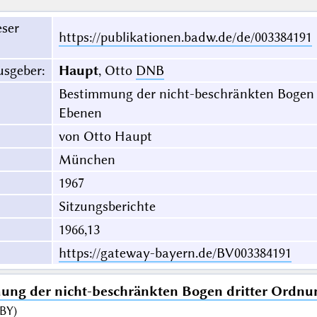
eser
https://publikationen.badw.de/de/003384191
usgeber
:
Haupt
, Otto
DNB
Bestimmung der nicht-beschränkten Bogen d
Ebenen
von Otto Haupt
München
1967
Sitzungsberichte
1966,13
https://gateway-bayern.de/BV003384191
ng der nicht-beschränkten Bogen dritter Ordnu
BY
)