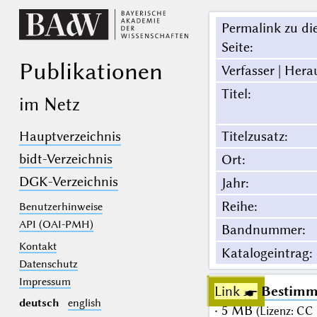
Permalink zu di
Seite
:
Publikationen
Verfasser | Hera
Titel
:
im Netz
Hauptverzeichnis
Titelzusatz
:
bidt-Verzeichnis
Ort
:
DGK-Verzeichnis
Jahr
:
Reihe
:
Benutzerhinweise
API (OAI-PMH)
Bandnummer
:
Kontakt
Katalogeintrag
:
Datenschutz
Impressum
Link ☛
Bestimmu
deutsch
english
· 5 MB
(
Lizenz
:
CC 