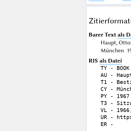
Zitierformat
Barer Text
als D
Haupt, Otto
München 196
RIS
als Datei
TY - BOOK

AU - Haupt
T1 - Best
CY - Münch
PY - 1967

T3 - Sitz
VL - 1966,
UR - http