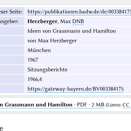
ser Seite
:
https://publikationen.badw.de/de/00338417
usgeber
:
Herzberger
, Max
DNB
Ideen von Grassmann und Hamilton
von Max Herzberger
München
1967
Sitzungsberichte
1966,4
https://gateway-bayern.de/BV003384175
on Grassmann und Hamilton
· PDF · 2 MB
(
Lizenz
:
CC 
e