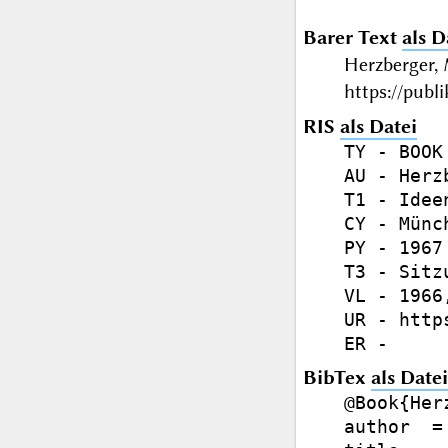
Barer Text
als D
Herzberger,
https://publ
RIS
als Datei
TY - BOOK

AU - Herz
T1 - Idee
CY - Münch
PY - 1967

T3 - Sitz
VL - 1966,
UR - http
BibTex
als Datei
@Book{Her
author  =