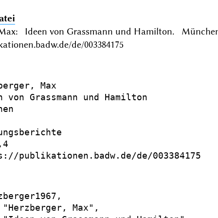
atei
 Max: Ideen von Grassmann und Hamilton. München 
ikationen.badw.de/de/003384175
berger, Max

n von Grassmann und Hamilton

en

ungsberichte

4

s://publikationen.badw.de/de/003384175

zberger1967,

 "Herzberger, Max",
