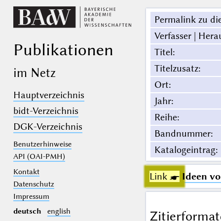
Permalink zu die
Verfasser | Hera
Publikationen
Titel
:
Titelzusatz
:
im Netz
Ort
:
Hauptverzeichnis
Jahr
:
bidt-Verzeichnis
Reihe
:
DGK-Verzeichnis
Bandnummer
:
Benutzerhinweise
Katalogeintrag
:
API (OAI-PMH)
Kontakt
Link ☛
Ideen v
Datenschutz
Impressum
deutsch
english
Zitierformat