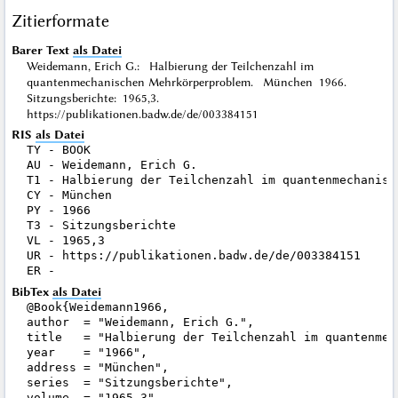
Zitierformate
Barer Text
als Datei
Weidemann, Erich G.: Halbierung der Teilchenzahl im
quantenmechanischen Mehrkörperproblem. München 1966.
Sitzungsberichte: 1965,3.
https://publikationen.badw.de/de/003384151
RIS
als Datei
TY - BOOK

AU - Weidemann, Erich G.

T1 - Halbierung der Teilchenzahl im quantenmechanisch
CY - München

PY - 1966

T3 - Sitzungsberichte

VL - 1965,3

UR - https://publikationen.badw.de/de/003384151

BibTex
als Datei
@Book{Weidemann1966,

author  = "Weidemann, Erich G.",

title   = "Halbierung der Teilchenzahl im quantenmec
year    = "1966",

address = "München",

series  = "Sitzungsberichte",

volume  = "1965,3",
