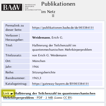
Publikationen
im Netz
☰
Permalink zu
https://publikationen.badw.de/de/003384151
dieser Seite
:
Verfasser |
Weidemann
, Erich G.
Herausgeber
:
Titel
:
Halbierung der Teilchenzahl im
quantenmechanischen Mehrkörperproblem
Titelzusatz
:
von Erich G. Weidemann
Ort
:
München
Jahr
:
1966
Reihe
:
Sitzungsberichte
Bandnummer
:
1965,3
Katalogeintrag
:
https://gateway-bayern.de/BV003384151
Link ☛
Halbierung der Teilchenzahl im quantenmechanischen
Mehrkörperproblem
· PDF · 2 MB
(
Lizenz
:
CC BY
)