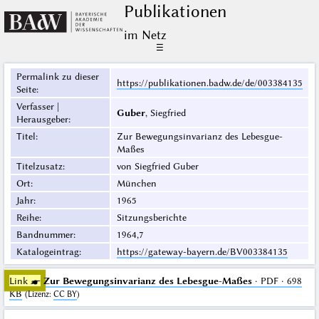
Publikationen
im Netz
☰
Permalink zu dieser
https://publikationen.badw.de/de/003384135
Seite
:
Verfasser |
Guber
, Siegfried
Herausgeber
:
Titel
:
Zur Bewegungsinvarianz des Lebesgue-
Maßes
Titelzusatz
:
von Siegfried Guber
Ort
:
München
Jahr
:
1965
Reihe
:
Sitzungsberichte
Bandnummer
:
1964,7
Katalogeintrag
:
https://gateway-bayern.de/BV003384135
Link ☛
Zur Bewegungsinvarianz des Lebesgue-Maßes
· PDF · 698
KB
(
Lizenz
:
CC BY
)