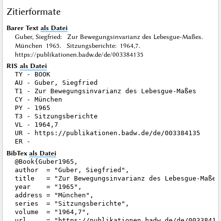
Zitierformate
Barer Text
als Datei
Guber, Siegfried: Zur Bewegungsinvarianz des Lebesgue-Maßes.
München 1965. Sitzungsberichte: 1964,7.
https://publikationen.badw.de/de/003384135
RIS
als Datei
TY - BOOK

AU - Guber, Siegfried

T1 - Zur Bewegungsinvarianz des Lebesgue-Maßes

CY - München

PY - 1965

T3 - Sitzungsberichte

VL - 1964,7

UR - https://publikationen.badw.de/de/003384135

BibTex
als Datei
@Book{Guber1965,

author  = "Guber, Siegfried",

title   = "Zur Bewegungsinvarianz des Lebesgue-Maßes"
year    = "1965",

address = "München",

series  = "Sitzungsberichte",

volume  = "1964,7",

url     = "https://publikationen.badw.de/de/003384135