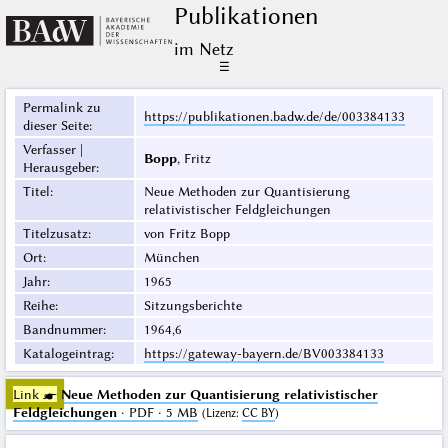
Publikationen
im Netz
☰
Permalink zu
https://publikationen.badw.de/de/003384133
dieser Seite
:
Verfasser |
Bopp
, Fritz
Herausgeber
:
Titel
:
Neue Methoden zur Quantisierung
relativistischer Feldgleichungen
Titelzusatz
:
von Fritz Bopp
Ort
:
München
Jahr
:
1965
Reihe
:
Sitzungsberichte
Bandnummer
:
1964,6
Katalogeintrag
:
https://gateway-bayern.de/BV003384133
Link ☛
Neue Methoden zur Quantisierung relativistischer
Feldgleichungen
· PDF · 5 MB
(
Lizenz
:
CC BY
)