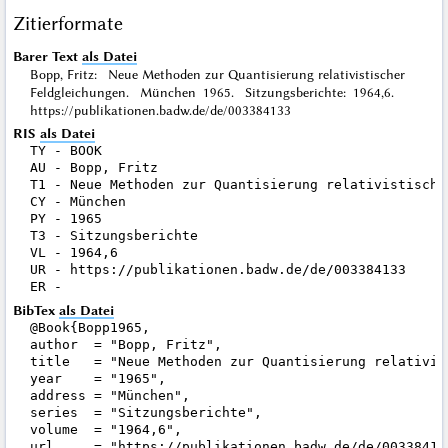
Zitierformate
Barer Text
als Datei
Bopp, Fritz: Neue Methoden zur Quantisierung relativistischer
Feldgleichungen. München 1965. Sitzungsberichte: 1964,6.
https://publikationen.badw.de/de/003384133
RIS
als Datei
TY - BOOK

AU - Bopp, Fritz

T1 - Neue Methoden zur Quantisierung relativistischer
CY - München

PY - 1965

T3 - Sitzungsberichte

VL - 1964,6

UR - https://publikationen.badw.de/de/003384133

BibTex
als Datei
@Book{Bopp1965,

author  = "Bopp, Fritz",

title   = "Neue Methoden zur Quantisierung relativis
year    = "1965",

address = "München",

series  = "Sitzungsberichte",

volume  = "1964,6",

url     = "https://publikationen.badw.de/de/003384133