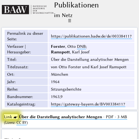
Publikationen
im Netz
☰
Permalink zu dieser
https://publikationen.badw.de/de/003384117
Seite
:
Verfasser |
Forster
, Otto
DNB
;
Herausgeber
:
Ramspott
, Karl Josef
Titel
:
Über die Darstellung analytischer Mengen
Titelzusatz
:
von Otto Forster und Karl Josef Ramspott
Ort
:
München
Jahr
:
1964
Reihe
:
Sitzungsberichte
Bandnummer
:
1963,9
Katalogeintrag
:
https://gateway-bayern.de/BV003384117
Link ☛
Über die Darstellung analytischer Mengen
· PDF · 3 MB
(
Lizenz
:
CC BY
)