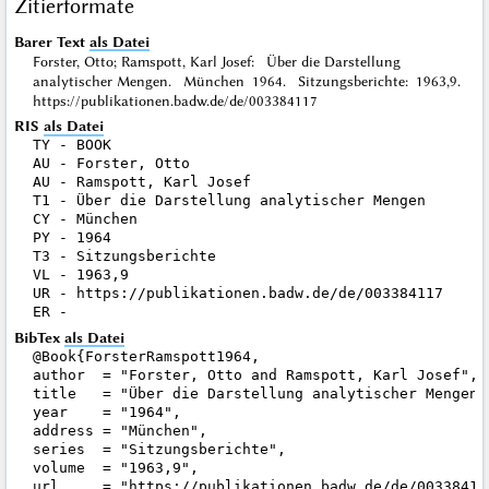
Zitierformate
Barer Text
als Datei
Forster, Otto; Ramspott, Karl Josef: Über die Darstellung
analytischer Mengen. München 1964. Sitzungsberichte: 1963,9.
https://publikationen.badw.de/de/003384117
RIS
als Datei
TY - BOOK

AU - Forster, Otto

AU - Ramspott, Karl Josef

T1 - Über die Darstellung analytischer Mengen

CY - München

PY - 1964

T3 - Sitzungsberichte

VL - 1963,9

UR - https://publikationen.badw.de/de/003384117

BibTex
als Datei
@Book{ForsterRamspott1964,

author  = "Forster, Otto and Ramspott, Karl Josef",

title   = "Über die Darstellung analytischer Mengen",
year    = "1964",

address = "München",

series  = "Sitzungsberichte",

volume  = "1963,9",

url     = "https://publikationen.badw.de/de/003384117