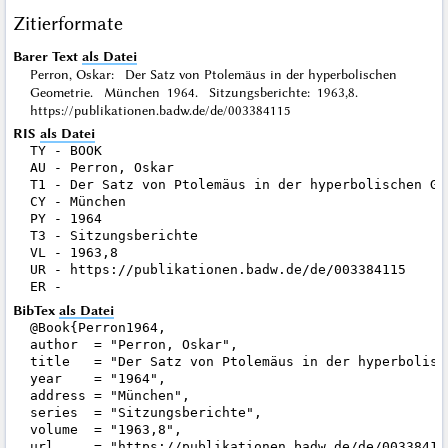
Zitierformate
Barer Text
als Datei
Perron, Oskar: Der Satz von Ptolemäus in der hyperbolischen
Geometrie. München 1964. Sitzungsberichte: 1963,8.
https://publikationen.badw.de/de/003384115
RIS
als Datei
TY - BOOK

AU - Perron, Oskar

T1 - Der Satz von Ptolemäus in der hyperbolischen Geo
CY - München

PY - 1964

T3 - Sitzungsberichte

VL - 1963,8

UR - https://publikationen.badw.de/de/003384115

BibTex
als Datei
@Book{Perron1964,

author  = "Perron, Oskar",

title   = "Der Satz von Ptolemäus in der hyperbolisch
year    = "1964",

address = "München",

series  = "Sitzungsberichte",

volume  = "1963,8",

url     = "https://publikationen.badw.de/de/003384115