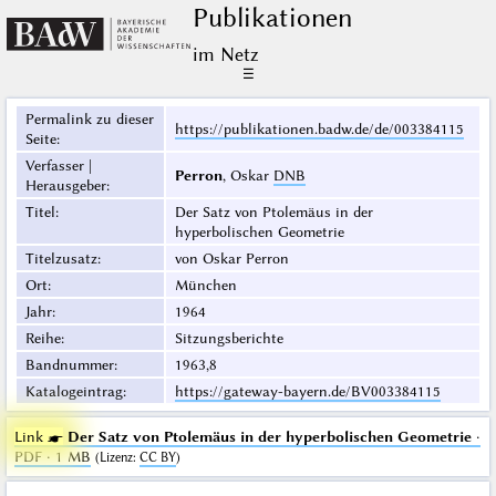
Publikationen
im Netz
☰
Permalink zu dieser
https://publikationen.badw.de/de/003384115
Seite
:
Verfasser |
Perron
, Oskar
DNB
Herausgeber
:
Titel
:
Der Satz von Ptolemäus in der
hyperbolischen Geometrie
Titelzusatz
:
von Oskar Perron
Ort
:
München
Jahr
:
1964
Reihe
:
Sitzungsberichte
Bandnummer
:
1963,8
Katalogeintrag
:
https://gateway-bayern.de/BV003384115
Link ☛
Der Satz von Ptolemäus in der hyperbolischen Geometrie
·
PDF · 1 MB
(
Lizenz
:
CC BY
)