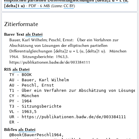
elliptischen partiellen Differentialgleichungen [delta]2 u = L (u,
[delta]1 u)
· PDF · 6 MB
(
Lizenz
:
CC BY
)
Zitierformate
Barer Text
als Datei
Bauer, Karl Wilhelm; Peschl, Ernst: Über ein Verfahren zur
Abschätzung von Lösungen der elliptischen partiellen
Differentialgleichungen [delta]2 u = L (u, [delta]1 u). München
1964. Sitzungsberichte: 1963,5.
https://publikationen.badw.de/de/003384111
RIS
als Datei
TY - BOOK

AU - Bauer, Karl Wilhelm

AU - Peschl, Ernst

T1 - Über ein Verfahren zur Abschätzung von Lösungen
CY - München

PY - 1964

T3 - Sitzungsberichte

VL - 1963,5

UR - https://publikationen.badw.de/de/003384111

BibTex
als Datei
@Book{BauerPeschl1964,
