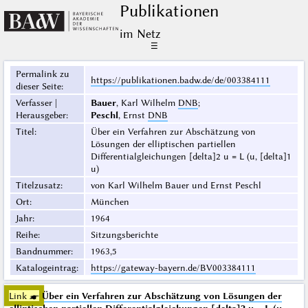
Publikationen
im Netz
☰
Permalink zu
https://publikationen.badw.de/de/003384111
dieser Seite
:
Verfasser |
Bauer
, Karl Wilhelm
DNB
;
Herausgeber
:
Peschl
, Ernst
DNB
Titel
:
Über ein Verfahren zur Abschätzung von
Lösungen der elliptischen partiellen
Differentialgleichungen [delta]2 u = L (u, [delta]1
u)
Titelzusatz
:
von Karl Wilhelm Bauer und Ernst Peschl
Ort
:
München
Jahr
:
1964
Reihe
:
Sitzungsberichte
Bandnummer
:
1963,5
Katalogeintrag
:
https://gateway-bayern.de/BV003384111
Link ☛
Über ein Verfahren zur Abschätzung von Lösungen der