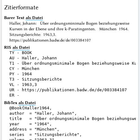
Zitierformate
Barer Text
als Datei
Haller, Johann: Über ordnungsminimale Bogen beziehungsweise
Kurven in der Ebene und ihre k-Paratingenten. München 1964.
Sitzungsberichte: 1963,3.
https://publikationen.badw.de/de/003384107
RIS
als Datei
TY - BOOK

AU - Haller, Johann

T1 - Über ordnungsminimale Bogen beziehungsweise Kur
CY - München

PY - 1964

T3 - Sitzungsberichte

VL - 1963,3

UR - https://publikationen.badw.de/de/003384107

BibTex
als Datei
@Book{Haller1964,

author  = "Haller, Johann",

title   = "Über ordnungsminimale Bogen beziehungswei
year    = "1964",

address = "München",

series  = "Sitzungsberichte",

volume  = "1963,3",
