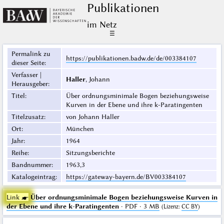
Publikationen
im Netz
☰
Permalink zu
https://publikationen.badw.de/de/003384107
dieser Seite
:
Verfasser |
Haller
, Johann
Herausgeber
:
Titel
:
Über ordnungsminimale Bogen beziehungsweise
Kurven in der Ebene und ihre k-Paratingenten
Titelzusatz
:
von Johann Haller
Ort
:
München
Jahr
:
1964
Reihe
:
Sitzungsberichte
Bandnummer
:
1963,3
Katalogeintrag
:
https://gateway-bayern.de/BV003384107
Link ☛
Über ordnungsminimale Bogen beziehungsweise Kurven in
der Ebene und ihre k-Paratingenten
· PDF · 3 MB
(
Lizenz
:
CC BY
)