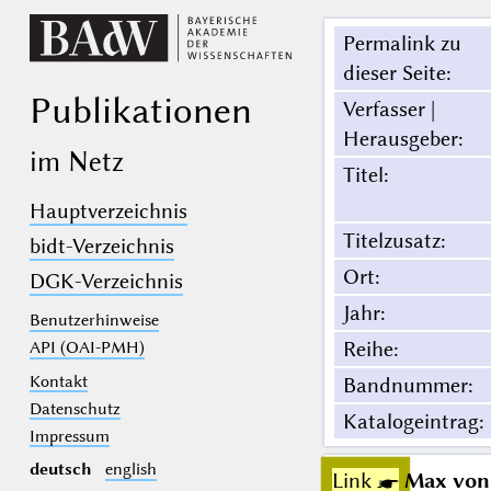
Permalink zu
dieser Seite
:
Publikationen
Verfasser |
Herausgeber
:
im Netz
Titel
:
Hauptverzeichnis
Titelzusatz
:
bidt-Verzeichnis
Ort
:
DGK-Verzeichnis
Jahr
:
Benutzerhinweise
Reihe
:
API (OAI-PMH)
Kontakt
Bandnummer
:
Datenschutz
Katalogeintrag
:
Impressum
deutsch
english
Link ☛
Max von 