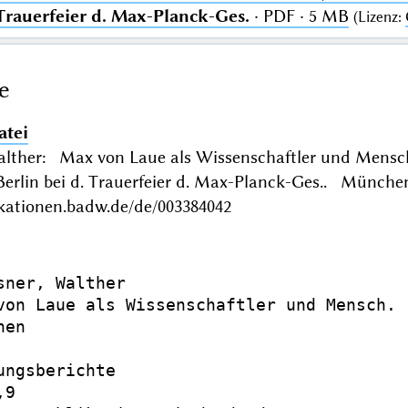
 Trauerfeier d. Max-Planck-Ges.
· PDF · 5 MB
(
Lizenz
:
e
atei
lther: Max von Laue als Wissenschaftler und Mensch. 
 Berlin bei d. Trauerfeier d. Max-Planck-Ges.. Münch
ikationen.badw.de/de/003384042
sner, Walther

von Laue als Wissenschaftler und Mensch. 
en

ungsberichte

9
