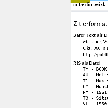
in Berlin bei d.
Zitierformat
Barer Text
als D
Meissner, Wa
Okt.1960 in
https://publ
RIS
als Datei
TY - BOOK

AU - Meis
T1 - Max 
CY - Münch
PY - 1961

T3 - Sitz
VL - 1960,