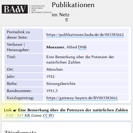
Publikationen
im Netz
☰
Permalink zu
https://publikationen.badw.de/de/003383662
dieser Seite
:
Verfasser |
Moessner
, Alfred
DNB
Herausgeber
:
Titel
:
Eine Bemerkung über die Potenzen der
natürlichen Zahlen
Ort
:
München
Jahr
:
1952
Reihe
:
Sitzungsberichte
Bandnummer
:
1951,3
Katalogeintrag
:
https://gateway-bayern.de/BV003383662
Link ☛
Eine Bemerkung über die Potenzen der natürlichen Zahlen
· PDF · 517 KB
(
Lizenz
:
CC BY
)
Zitierformate