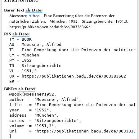
Barer Text
als Datei
Moessner, Alfred: Eine Bemerkung über die Potenzen der
natürlichen Zahlen. München 1952. Sitzungsberichte: 1951,3.
https://publikationen.badw.de/de/003383662
RIS
als Datei
TY - BOOK

AU - Moessner, Alfred

T1 - Eine Bemerkung über die Potenzen der natürlichen
CY - München

PY - 1952

T3 - Sitzungsberichte

VL - 1951,3

UR - https://publikationen.badw.de/de/003383662

BibTex
als Datei
@Book{Moessner1952,

author  = "Moessner, Alfred",

title   = "Eine Bemerkung über die Potenzen der natür
year    = "1952",

address = "München",

series  = "Sitzungsberichte",

volume  = "1951,3",

url     = "https://publikationen.badw.de/de/003383662