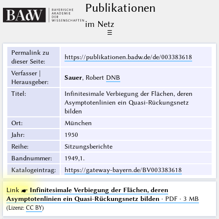
Publikationen
im Netz
☰
Permalink zu
https://publikationen.badw.de/de/003383618
dieser Seite
:
Verfasser |
Sauer
, Robert
DNB
Herausgeber
:
Titel
:
Infinitesimale Verbiegung der Flächen, deren
Asymptotenlinien ein Quasi-Rückungsnetz
bilden
Ort
:
München
Jahr
:
1950
Reihe
:
Sitzungsberichte
Bandnummer
:
1949,1.
Katalogeintrag
:
https://gateway-bayern.de/BV003383618
Link ☛
Infinitesimale Verbiegung der Flächen, deren
Asymptotenlinien ein Quasi-Rückungsnetz bilden
· PDF · 3 MB
(
Lizenz
:
CC BY
)