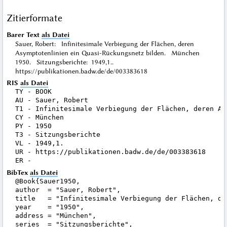
Zitierformate
Barer Text
als Datei
Sauer, Robert: Infinitesimale Verbiegung der Flächen, deren
Asymptotenlinien ein Quasi-Rückungsnetz bilden. München
1950. Sitzungsberichte: 1949,1..
https://publikationen.badw.de/de/003383618
RIS
als Datei
TY - BOOK

AU - Sauer, Robert

T1 - Infinitesimale Verbiegung der Flächen, deren As
CY - München

PY - 1950

T3 - Sitzungsberichte

VL - 1949,1.

UR - https://publikationen.badw.de/de/003383618

BibTex
als Datei
@Book{Sauer1950,

author  = "Sauer, Robert",

title   = "Infinitesimale Verbiegung der Flächen, de
year    = "1950",

address = "München",

series  = "Sitzungsberichte",
