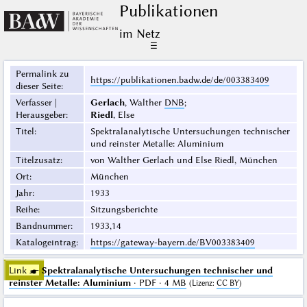
Publikationen
im Netz
☰
Permalink zu
https://publikationen.badw.de/de/003383409
dieser Seite
:
Verfasser |
Gerlach
, Walther
DNB
;
Herausgeber
:
Riedl
, Else
Titel
:
Spektralanalytische Untersuchungen technischer
und reinster Metalle: Aluminium
Titelzusatz
:
von Walther Gerlach und Else Riedl, München
Ort
:
München
Jahr
:
1933
Reihe
:
Sitzungsberichte
Bandnummer
:
1933,14
Katalogeintrag
:
https://gateway-bayern.de/BV003383409
Link ☛
Spektralanalytische Untersuchungen technischer und
reinster Metalle: Aluminium
· PDF · 4 MB
(
Lizenz
:
CC BY
)