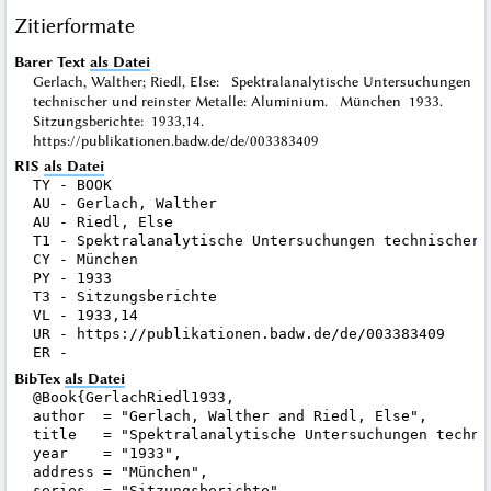
Zitierformate
Barer Text
als Datei
Gerlach, Walther; Riedl, Else: Spektralanalytische Untersuchungen
technischer und reinster Metalle: Aluminium. München 1933.
Sitzungsberichte: 1933,14.
https://publikationen.badw.de/de/003383409
RIS
als Datei
TY - BOOK

AU - Gerlach, Walther

AU - Riedl, Else

T1 - Spektralanalytische Untersuchungen technischer 
CY - München

PY - 1933

T3 - Sitzungsberichte

VL - 1933,14

UR - https://publikationen.badw.de/de/003383409

BibTex
als Datei
@Book{GerlachRiedl1933,

author  = "Gerlach, Walther and Riedl, Else",

title   = "Spektralanalytische Untersuchungen techni
year    = "1933",

address = "München",

series  = "Sitzungsberichte",
