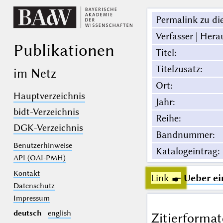
Permalink zu die
Verfasser | Hera
Publikationen
Titel
:
Titelzusatz
:
im Netz
Ort
:
Hauptverzeichnis
Jahr
:
bidt-Verzeichnis
Reihe
:
DGK-Verzeichnis
Bandnummer
:
Benutzerhinweise
Katalogeintrag
:
API (OAI-PMH)
Kontakt
Link ☛
Ueber ei
Datenschutz
Impressum
deutsch
english
Zitierformat