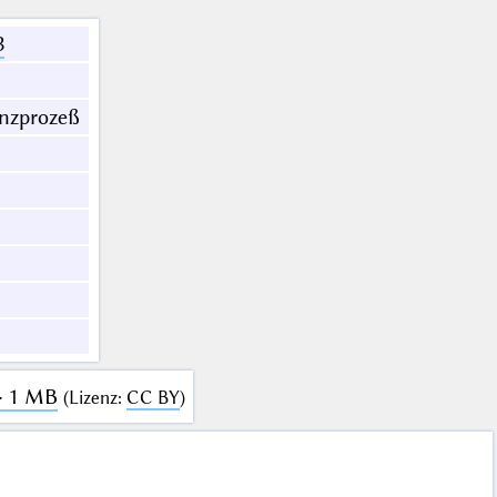
3
enzprozeß
· 1 MB
(
Lizenz
:
CC BY
)