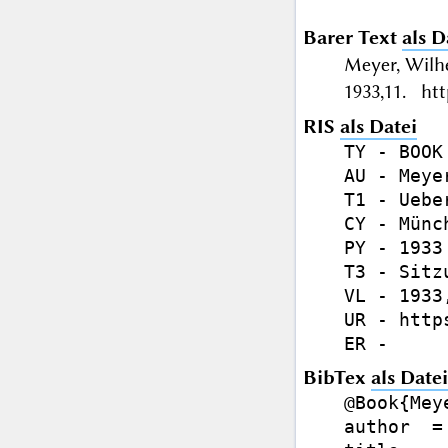
Barer Text
als D
Meyer, Wilh
1933,11. htt
RIS
als Datei
TY - BOOK

AU - Meye
T1 - Uebe
CY - Münch
PY - 1933

T3 - Sitz
VL - 1933,
UR - http
BibTex
als Datei
@Book{Meye
author  =