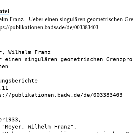
atei
elm Franz: Ueber einen singulären geometrischen G
ps://publikationen.badw.de/de/003383403
r, Wilhelm Franz

r einen singulären geometrischen Grenzproz
en

ungsberichte

11

s://publikationen.badw.de/de/003383403

r1933,

 "Meyer, Wilhelm Franz",
