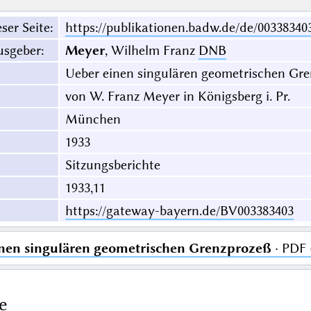
ser Seite
:
https://publikationen.badw.de/de/00338340
usgeber
:
Meyer
, Wilhelm Franz
DNB
Ueber einen singulären geometrischen Gr
von W. Franz Meyer in Königsberg i. Pr.
München
1933
Sitzungsberichte
1933,11
https://gateway-bayern.de/BV003383403
nen singulären geometrischen Grenzprozeß
· PDF 
e