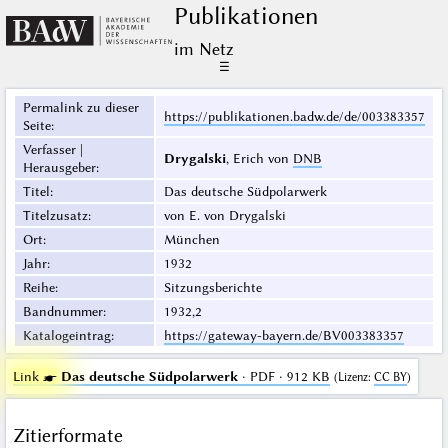
Publikationen
im Netz
☰
Permalink zu dieser
https://publikationen.badw.de/de/003383357
Seite
:
Verfasser |
Drygalski
, Erich von
DNB
Herausgeber
:
Titel
:
Das deutsche Südpolarwerk
Titelzusatz
:
von E. von Drygalski
Ort
:
München
Jahr
:
1932
Reihe
:
Sitzungsberichte
Bandnummer
:
1932,2
Katalogeintrag
:
https://gateway-bayern.de/BV003383357
Link ☛
Das deutsche Südpolarwerk
· PDF · 912 KB
(
Lizenz
:
CC BY
)
Zitierformate