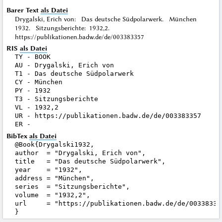
Barer Text
als Datei
Drygalski, Erich von: Das deutsche Südpolarwerk. München
1932. Sitzungsberichte: 1932,2.
https://publikationen.badw.de/de/003383357
RIS
als Datei
TY - BOOK

AU - Drygalski, Erich von

T1 - Das deutsche Südpolarwerk

CY - München

PY - 1932

T3 - Sitzungsberichte

VL - 1932,2

UR - https://publikationen.badw.de/de/003383357

BibTex
als Datei
@Book{Drygalski1932,

author  = "Drygalski, Erich von",

title   = "Das deutsche Südpolarwerk",

year    = "1932",

address = "München",

series  = "Sitzungsberichte",

volume  = "1932,2",

url     = "https://publikationen.badw.de/de/003383357