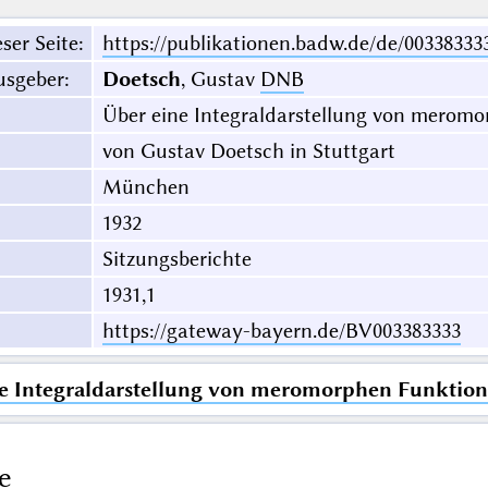
ser Seite
:
https://publikationen.badw.de/de/00338333
usgeber
:
Doetsch
, Gustav
DNB
Über eine Integraldarstellung von merom
von Gustav Doetsch in Stuttgart
München
1932
Sitzungsberichte
1931,1
https://gateway-bayern.de/BV003383333
e Integraldarstellung von meromorphen Funktio
e