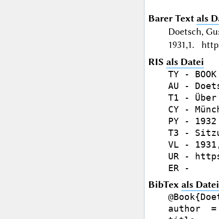
Barer Text
als D
Doetsch, Gu
1931,1. http
RIS
als Datei
TY - BOOK

AU - Doet
T1 - Über
CY - Münch
PY - 1932

T3 - Sitz
VL - 1931,
UR - http
BibTex
als Datei
@Book{Doe
author  =