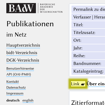
Permalink zu die
Verfasser | Hera
Publikationen
Titel
:
Titelzusatz
:
im Netz
Ort
:
Hauptverzeichnis
Jahr
:
bidt-Verzeichnis
Reihe
:
DGK-Verzeichnis
Bandnummer
:
Benutzerhinweise
Katalogeintrag
:
API (OAI-PMH)
Kontakt
Link ☛
Über ein
Datenschutz
Impressum
deutsch
english
Zitierformat