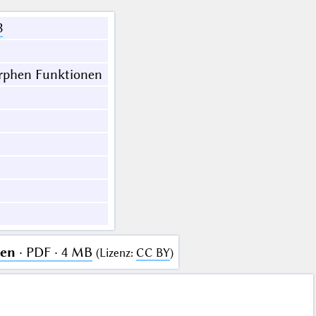
3
orphen Funktionen
nen
· PDF · 4 MB
(
Lizenz
:
CC BY
)