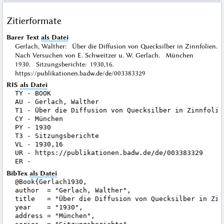
Zitierformate
Barer Text
als Datei
Gerlach, Walther: Über die Diffusion von Quecksilber in Zinnfolien.
Nach Versuchen von E. Schweitzer u. W. Gerlach. München
1930. Sitzungsberichte: 1930,16.
https://publikationen.badw.de/de/003383329
RIS
als Datei
TY - BOOK

AU - Gerlach, Walther

T1 - Über die Diffusion von Quecksilber in Zinnfolie
CY - München

PY - 1930

T3 - Sitzungsberichte

VL - 1930,16

UR - https://publikationen.badw.de/de/003383329

BibTex
als Datei
@Book{Gerlach1930,

author  = "Gerlach, Walther",

title   = "Über die Diffusion von Quecksilber in Zin
year    = "1930",

address = "München",
