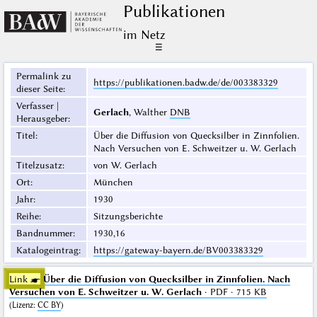
Publikationen
im Netz
☰
Permalink zu
https://publikationen.badw.de/de/003383329
dieser Seite
:
Verfasser |
Gerlach
, Walther
DNB
Herausgeber
:
Titel
:
Über die Diffusion von Quecksilber in Zinnfolien.
Nach Versuchen von E. Schweitzer u. W. Gerlach
Titelzusatz
:
von W. Gerlach
Ort
:
München
Jahr
:
1930
Reihe
:
Sitzungsberichte
Bandnummer
:
1930,16
Katalogeintrag
:
https://gateway-bayern.de/BV003383329
Link ☛
Über die Diffusion von Quecksilber in Zinnfolien. Nach
Versuchen von E. Schweitzer u. W. Gerlach
· PDF · 715 KB
(
Lizenz
:
CC BY
)