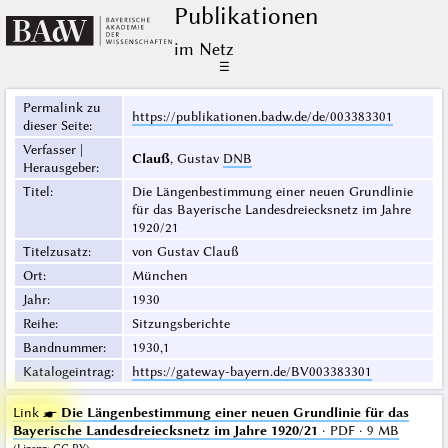
Publikationen
im Netz
☰
Permalink zu
https://publikationen.badw.de/de/003383301
dieser Seite
:
Verfasser |
Clauß
, Gustav
DNB
Herausgeber
:
Titel
:
Die Längenbestimmung einer neuen Grundlinie
für das Bayerische Landesdreiecksnetz im Jahre
1920/21
Titelzusatz
:
von Gustav Clauß
Ort
:
München
Jahr
:
1930
Reihe
:
Sitzungsberichte
Bandnummer
:
1930,1
Katalogeintrag
:
https://gateway-bayern.de/BV003383301
Link ☛
Die Längenbestimmung einer neuen Grundlinie für das
Bayerische Landesdreiecksnetz im Jahre 1920/21
· PDF · 9 MB