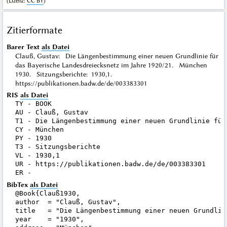
(
Lizenz
:
CC BY
)
Zitierformate
Barer Text
als Datei
Clauß, Gustav: Die Längenbestimmung einer neuen Grundlinie für
das Bayerische Landesdreiecksnetz im Jahre 1920/21. München
1930. Sitzungsberichte: 1930,1.
https://publikationen.badw.de/de/003383301
RIS
als Datei
TY - BOOK

AU - Clauß, Gustav

T1 - Die Längenbestimmung einer neuen Grundlinie für
CY - München

PY - 1930

T3 - Sitzungsberichte

VL - 1930,1

UR - https://publikationen.badw.de/de/003383301

BibTex
als Datei
@Book{Clauß1930,

author  = "Clauß, Gustav",

title   = "Die Längenbestimmung einer neuen Grundlin
year    = "1930",
