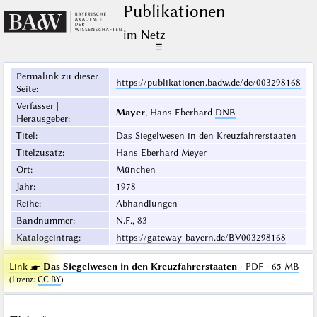
Publikationen
im Netz
☰
Permalink zu dieser
https://publikationen.badw.de/de/003298168
Seite
:
Verfasser |
Mayer
, Hans Eberhard
DNB
Herausgeber
:
Titel
:
Das Siegelwesen in den Kreuzfahrerstaaten
Titelzusatz
:
Hans Eberhard Meyer
Ort
:
München
Jahr
:
1978
Reihe
:
Abhandlungen
Bandnummer
:
N.F., 83
Katalogeintrag
:
https://gateway-bayern.de/BV003298168
Link ☛
Das Siegelwesen in den Kreuzfahrerstaaten
· PDF · 65 MB
(
Lizenz
:
CC BY
)