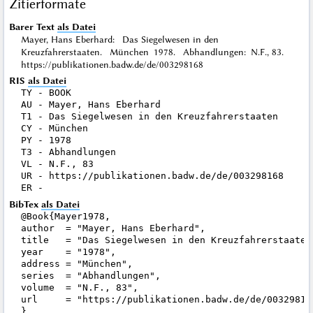
Zitierformate
Barer Text
als Datei
Mayer, Hans Eberhard: Das Siegelwesen in den
Kreuzfahrerstaaten. München 1978. Abhandlungen: N.F., 83.
https://publikationen.badw.de/de/003298168
RIS
als Datei
TY - BOOK

AU - Mayer, Hans Eberhard

T1 - Das Siegelwesen in den Kreuzfahrerstaaten

CY - München

PY - 1978

T3 - Abhandlungen

VL - N.F., 83

UR - https://publikationen.badw.de/de/003298168

BibTex
als Datei
@Book{Mayer1978,

author  = "Mayer, Hans Eberhard",

title   = "Das Siegelwesen in den Kreuzfahrerstaaten"
year    = "1978",

address = "München",

series  = "Abhandlungen",

volume  = "N.F., 83",

url     = "https://publikationen.badw.de/de/003298168