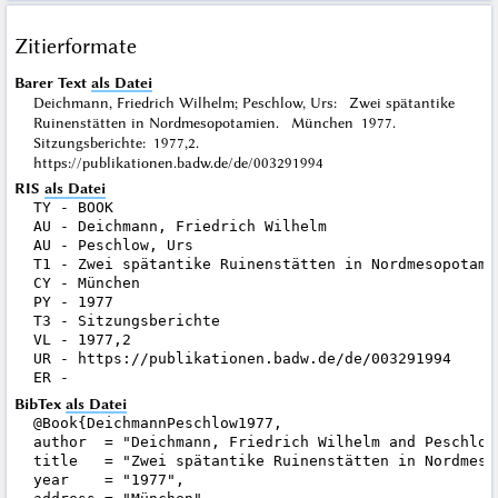
Zitierformate
Barer Text
als Datei
Deichmann, Friedrich Wilhelm; Peschlow, Urs: Zwei spätantike
Ruinenstätten in Nordmesopotamien. München 1977.
Sitzungsberichte: 1977,2.
https://publikationen.badw.de/de/003291994
RIS
als Datei
TY - BOOK

AU - Deichmann, Friedrich Wilhelm

AU - Peschlow, Urs

T1 - Zwei spätantike Ruinenstätten in Nordmesopotamie
CY - München

PY - 1977

T3 - Sitzungsberichte

VL - 1977,2

UR - https://publikationen.badw.de/de/003291994

BibTex
als Datei
@Book{DeichmannPeschlow1977,

author  = "Deichmann, Friedrich Wilhelm and Peschlow,
title   = "Zwei spätantike Ruinenstätten in Nordmesop
year    = "1977",
