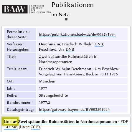
Publikationen
im Netz
☰
Permalink zu
https://publikationen.badw.de/de/003291994
dieser Seite
:
Verfasser |
Deichmann
, Friedrich Wilhelm
DNB
;
Herausgeber
:
Peschlow
, Urs
DNB
Titel
:
Zwei spätantike Ruinenstätten in
Nordmesopotamien
Titelzusatz
:
Friedrich Wilhelm Deichmann ; Urs Peschlow.
Vorgelegt von Hans-Georg Beck am 5.11.1976
Ort
:
München
Jahr
:
1977
Reihe
:
Sitzungsberichte
Bandnummer
:
1977,2
Katalogeintrag
:
https://gateway-bayern.de/BV003291994
Link ☛
Zwei spätantike Ruinenstätten in Nordmesopotamien
· PDF
· 47 MB
(
Lizenz
:
CC BY
)