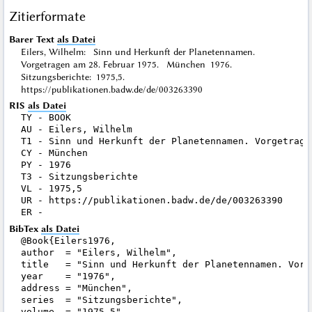
Zitierformate
Barer Text
als Datei
Eilers, Wilhelm: Sinn und Herkunft der Planetennamen.
Vorgetragen am 28. Februar 1975. München 1976.
Sitzungsberichte: 1975,5.
https://publikationen.badw.de/de/003263390
RIS
als Datei
TY - BOOK

AU - Eilers, Wilhelm

T1 - Sinn und Herkunft der Planetennamen. Vorgetragen
CY - München

PY - 1976

T3 - Sitzungsberichte

VL - 1975,5

UR - https://publikationen.badw.de/de/003263390

BibTex
als Datei
@Book{Eilers1976,

author  = "Eilers, Wilhelm",

title   = "Sinn und Herkunft der Planetennamen. Vorg
year    = "1976",

address = "München",

series  = "Sitzungsberichte",

volume  = "1975,5",
