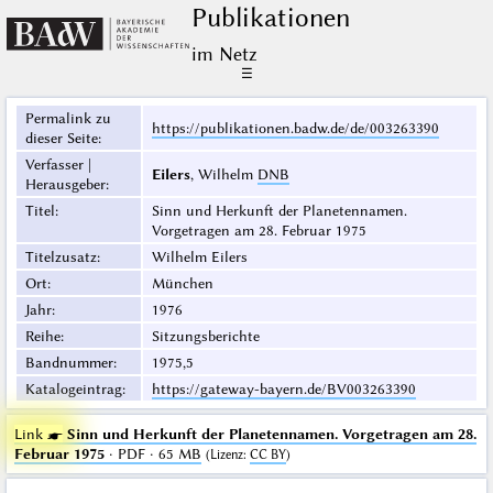
Publikationen
im Netz
☰
Permalink zu
https://publikationen.badw.de/de/003263390
dieser Seite
:
Verfasser |
Eilers
, Wilhelm
DNB
Herausgeber
:
Titel
:
Sinn und Herkunft der Planetennamen.
Vorgetragen am 28. Februar 1975
Titelzusatz
:
Wilhelm Eilers
Ort
:
München
Jahr
:
1976
Reihe
:
Sitzungsberichte
Bandnummer
:
1975,5
Katalogeintrag
:
https://gateway-bayern.de/BV003263390
Link ☛
Sinn und Herkunft der Planetennamen. Vorgetragen am 28.
Februar 1975
· PDF · 65 MB
(
Lizenz
:
CC BY
)