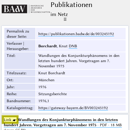
Publikationen
im Netz
☰
Permalink zu
https://publikationen.badw.de/de/003245192
dieser Seite
:
Verfasser |
Borchardt
, Knut
DNB
Herausgeber
:
Titel
:
Wandlungen des Konjunkturphänomens in den
letzten hundert Jahren. Vorgetragen am 7.
November 1975
Titelzusatz
:
Knut Borchardt
Ort
:
München
Jahr
:
1976
Reihe
:
Sitzungsberichte
Bandnummer
:
1976,1
Katalogeintrag
:
https://gateway-bayern.de/BV003245192
Link ☛
Wandlungen des Konjunkturphänomens in den letzten
hundert Jahren. Vorgetragen am 7. November 1975
· PDF · 18 MB