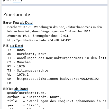
(
Lizenz
:
CC BY
)
Zitierformate
Barer Text
als Datei
Borchardt, Knut: Wandlungen des Konjunkturphänomens in den
letzten hundert Jahren. Vorgetragen am 7. November 1975.
München 1976. Sitzungsberichte: 1976,1.
https://publikationen.badw.de/de/003245192
RIS
als Datei
TY - BOOK

AU - Borchardt, Knut

T1 - Wandlungen des Konjunkturphänomens in den letzt
CY - München

PY - 1976

T3 - Sitzungsberichte

VL - 1976,1

UR - https://publikationen.badw.de/de/003245192

BibTex
als Datei
@Book{Borchardt1976,

author  = "Borchardt, Knut",

title   = "Wandlungen des Konjunkturphänomens in den
year    = "1976",
