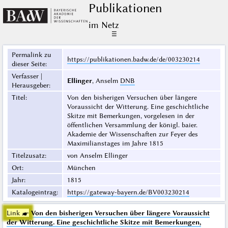
Publikationen
im Netz
☰
Permalink zu
https://publikationen.badw.de/de/003230214
dieser Seite
:
Verfasser |
Ellinger
, Anselm
DNB
Herausgeber
:
Titel
:
Von den bisherigen Versuchen über längere
Voraussicht der Witterung. Eine geschichtliche
Skitze mit Bemerkungen, vorgelesen in der
öffentlichen Versammlung der königl. baier.
Akademie der Wissenschaften zur Feyer des
Maximilianstages im Jahre 1815
Titelzusatz
:
von Anselm Ellinger
Ort
:
München
Jahr
:
1815
Katalogeintrag
:
https://gateway-bayern.de/BV003230214
Link ☛
Von den bisherigen Versuchen über längere Voraussicht
der Witterung. Eine geschichtliche Skitze mit Bemerkungen,