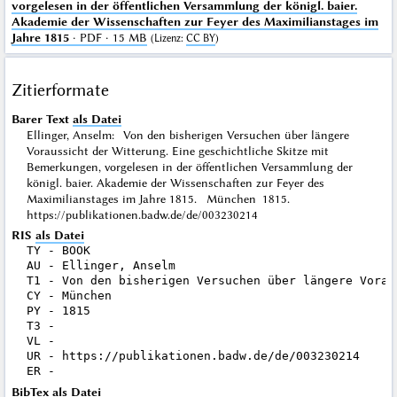
vorgelesen in der öffentlichen Versammlung der königl. baier.
Akademie der Wissenschaften zur Feyer des Maximilianstages im
Jahre 1815
· PDF · 15 MB
(
Lizenz
:
CC BY
)
Zitierformate
Barer Text
als Datei
Ellinger, Anselm: Von den bisherigen Versuchen über längere
Voraussicht der Witterung. Eine geschichtliche Skitze mit
Bemerkungen, vorgelesen in der öffentlichen Versammlung der
königl. baier. Akademie der Wissenschaften zur Feyer des
Maximilianstages im Jahre 1815. München 1815.
https://publikationen.badw.de/de/003230214
RIS
als Datei
TY - BOOK

AU - Ellinger, Anselm

T1 - Von den bisherigen Versuchen über längere Vorau
CY - München

PY - 1815

T3 - 

VL - 

UR - https://publikationen.badw.de/de/003230214

BibTex
als Datei