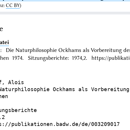
nz
:
CC BY
)
e
atei
s: Die Naturphilosophie Ockhams als Vorbereitung de
en 1974. Sitzungsberichte: 1974,2. https://publikat
, Alois

Naturphilosophie Ockhams als Vorbereitung
en

ungsberichte

2

s://publikationen.badw.de/de/003209017
