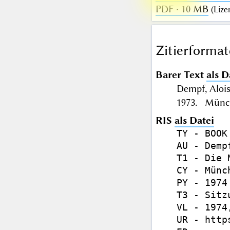
PDF · 10 MB
(
Lize
Zitierformat
Barer Text
als D
Dempf, Aloi
1973. Münch
RIS
als Datei
TY - BOOK

AU - Dempf
T1 - Die 
CY - Münch
PY - 1974

T3 - Sitz
VL - 1974,
UR - http