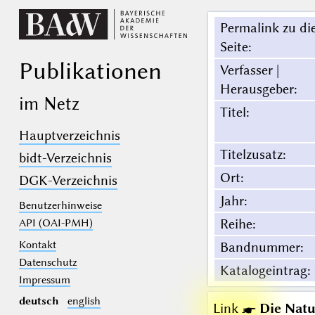
Permalink zu di
Seite
:
Publikationen
Verfasser |
Herausgeber
:
im Netz
Titel
:
Hauptverzeichnis
Titelzusatz
:
bidt-Verzeichnis
Ort
:
DGK-Verzeichnis
Jahr
:
Benutzerhinweise
Reihe
:
API (OAI-PMH)
Kontakt
Bandnummer
:
Datenschutz
Katalogeintrag
:
Impressum
deutsch
english
Link ☛
Die Natu