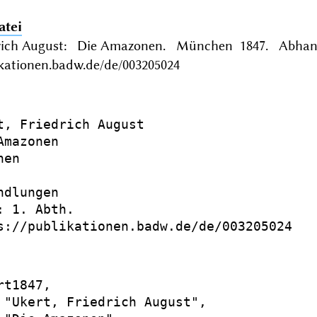
atei
drich August: Die Amazonen. München 1847. Abhandl
ikationen.badw.de/de/003205024
t, Friedrich August

mazonen

en

dlungen

: 1. Abth.

s://publikationen.badw.de/de/003205024

t1847,

 "Ukert, Friedrich August",
