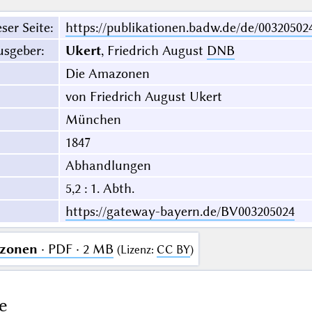
ser Seite
:
https://publikationen.badw.de/de/00320502
usgeber
:
Ukert
, Friedrich August
DNB
Die Amazonen
von Friedrich August Ukert
München
1847
Abhandlungen
5,2 : 1. Abth.
https://gateway-bayern.de/BV003205024
zonen
· PDF · 2 MB
(
Lizenz
:
CC BY
)
e