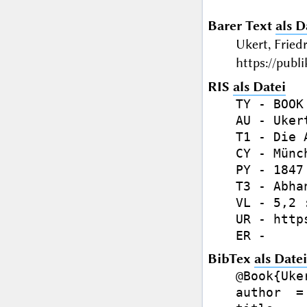
Barer Text
als D
Ukert, Frie
https://publ
RIS
als Datei
TY - BOOK

AU - Uker
T1 - Die A
CY - Münch
PY - 1847

T3 - Abhan
VL - 5,2 
UR - http
BibTex
als Datei
@Book{Uker
author  =