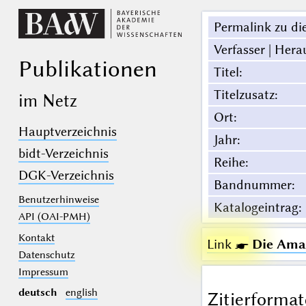
Permalink zu die
Verfasser | Hera
Publikationen
Titel
:
Titelzusatz
:
im Netz
Ort
:
Hauptverzeichnis
Jahr
:
bidt-Verzeichnis
Reihe
:
DGK-Verzeichnis
Bandnummer
:
Benutzerhinweise
Katalogeintrag
:
API (OAI-PMH)
Kontakt
Link ☛
Die Ama
Datenschutz
Impressum
deutsch
english
Zitierformat