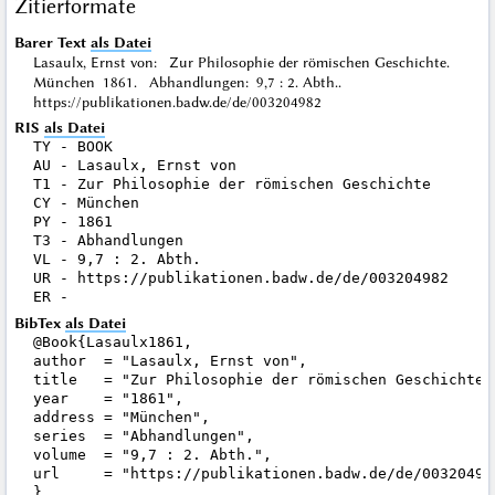
Zitierformate
Barer Text
als Datei
Lasaulx, Ernst von: Zur Philosophie der römischen Geschichte.
München 1861. Abhandlungen: 9,7 : 2. Abth..
https://publikationen.badw.de/de/003204982
RIS
als Datei
TY - BOOK

AU - Lasaulx, Ernst von

T1 - Zur Philosophie der römischen Geschichte

CY - München

PY - 1861

T3 - Abhandlungen

VL - 9,7 : 2. Abth.

UR - https://publikationen.badw.de/de/003204982

BibTex
als Datei
@Book{Lasaulx1861,

author  = "Lasaulx, Ernst von",

title   = "Zur Philosophie der römischen Geschichte",
year    = "1861",

address = "München",

series  = "Abhandlungen",

volume  = "9,7 : 2. Abth.",

url     = "https://publikationen.badw.de/de/003204982