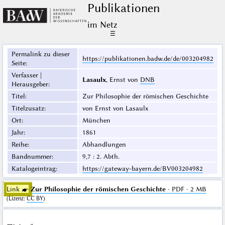
Publikationen
im Netz
☰
Permalink zu dieser
https://publikationen.badw.de/de/003204982
Seite
:
Verfasser |
Lasaulx
, Ernst von
DNB
Herausgeber
:
Titel
:
Zur Philosophie der römischen Geschichte
Titelzusatz
:
von Ernst von Lasaulx
Ort
:
München
Jahr
:
1861
Reihe
:
Abhandlungen
Bandnummer
:
9,7 : 2. Abth.
Katalogeintrag
:
https://gateway-bayern.de/BV003204982
Link ☛
Zur Philosophie der römischen Geschichte
· PDF · 2 MB
(
Lizenz
:
CC BY
)