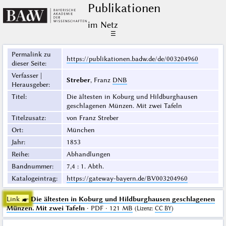
Publikationen
im Netz
☰
Permalink zu
https://publikationen.badw.de/de/003204960
dieser Seite
:
Verfasser |
Streber
, Franz
DNB
Herausgeber
:
Titel
:
Die ältesten in Koburg und Hildburghausen
geschlagenen Münzen. Mit zwei Tafeln
Titelzusatz
:
von Franz Streber
Ort
:
München
Jahr
:
1853
Reihe
:
Abhandlungen
Bandnummer
:
7,4 : 1. Abth.
Katalogeintrag
:
https://gateway-bayern.de/BV003204960
Link ☛
Die ältesten in Koburg und Hildburghausen geschlagenen
Münzen. Mit zwei Tafeln
· PDF · 121 MB
(
Lizenz
:
CC BY
)