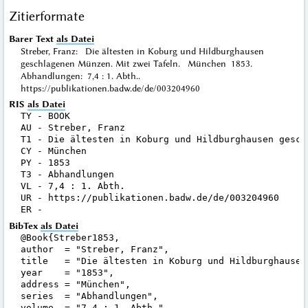
Zitierformate
Barer Text
als Datei
Streber, Franz: Die ältesten in Koburg und Hildburghausen
geschlagenen Münzen. Mit zwei Tafeln. München 1853.
Abhandlungen: 7,4 : 1. Abth..
https://publikationen.badw.de/de/003204960
RIS
als Datei
TY - BOOK

AU - Streber, Franz

T1 - Die ältesten in Koburg und Hildburghausen gesch
CY - München

PY - 1853

T3 - Abhandlungen

VL - 7,4 : 1. Abth.

UR - https://publikationen.badw.de/de/003204960

BibTex
als Datei
@Book{Streber1853,

author  = "Streber, Franz",

title   = "Die ältesten in Koburg und Hildburghausen
year    = "1853",

address = "München",

series  = "Abhandlungen",

volume  = "7,4 : 1. Abth.",
