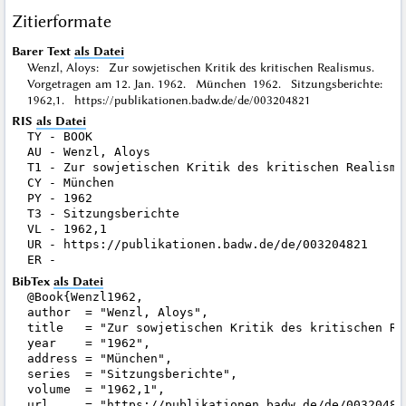
Zitierformate
Barer Text
als Datei
Wenzl, Aloys: Zur sowjetischen Kritik des kritischen Realismus.
Vorgetragen am 12. Jan. 1962. München 1962. Sitzungsberichte:
1962,1. https://publikationen.badw.de/de/003204821
RIS
als Datei
TY - BOOK

AU - Wenzl, Aloys

T1 - Zur sowjetischen Kritik des kritischen Realismu
CY - München

PY - 1962

T3 - Sitzungsberichte

VL - 1962,1

UR - https://publikationen.badw.de/de/003204821

BibTex
als Datei
@Book{Wenzl1962,

author  = "Wenzl, Aloys",

title   = "Zur sowjetischen Kritik des kritischen Re
year    = "1962",

address = "München",

series  = "Sitzungsberichte",

volume  = "1962,1",

url     = "https://publikationen.badw.de/de/003204821