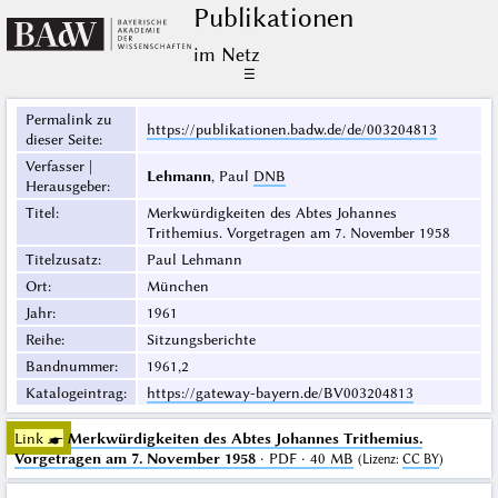
Publikationen
im Netz
☰
Permalink zu
https://publikationen.badw.de/de/003204813
dieser Seite
:
Verfasser |
Lehmann
, Paul
DNB
Herausgeber
:
Titel
:
Merkwürdigkeiten des Abtes Johannes
Trithemius. Vorgetragen am 7. November 1958
Titelzusatz
:
Paul Lehmann
Ort
:
München
Jahr
:
1961
Reihe
:
Sitzungsberichte
Bandnummer
:
1961,2
Katalogeintrag
:
https://gateway-bayern.de/BV003204813
Link ☛
Merkwürdigkeiten des Abtes Johannes Trithemius.
Vorgetragen am 7. November 1958
· PDF · 40 MB
(
Lizenz
:
CC BY
)