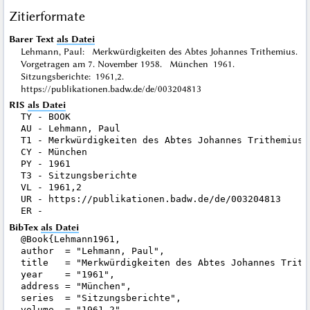
Zitierformate
Barer Text
als Datei
Lehmann, Paul: Merkwürdigkeiten des Abtes Johannes Trithemius.
Vorgetragen am 7. November 1958. München 1961.
Sitzungsberichte: 1961,2.
https://publikationen.badw.de/de/003204813
RIS
als Datei
TY - BOOK

AU - Lehmann, Paul

T1 - Merkwürdigkeiten des Abtes Johannes Trithemius.
CY - München

PY - 1961

T3 - Sitzungsberichte

VL - 1961,2

UR - https://publikationen.badw.de/de/003204813

BibTex
als Datei
@Book{Lehmann1961,

author  = "Lehmann, Paul",

title   = "Merkwürdigkeiten des Abtes Johannes Trith
year    = "1961",

address = "München",

series  = "Sitzungsberichte",

volume  = "1961,2",
