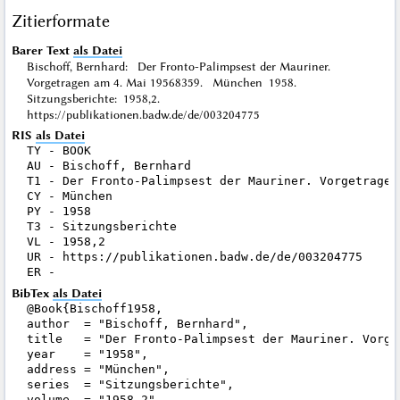
Zitierformate
Barer Text
als Datei
Bischoff, Bernhard: Der Fronto-Palimpsest der Mauriner.
Vorgetragen am 4. Mai 19568359. München 1958.
Sitzungsberichte: 1958,2.
https://publikationen.badw.de/de/003204775
RIS
als Datei
TY - BOOK

AU - Bischoff, Bernhard

T1 - Der Fronto-Palimpsest der Mauriner. Vorgetragen 
CY - München

PY - 1958

T3 - Sitzungsberichte

VL - 1958,2

UR - https://publikationen.badw.de/de/003204775

BibTex
als Datei
@Book{Bischoff1958,

author  = "Bischoff, Bernhard",

title   = "Der Fronto-Palimpsest der Mauriner. Vorge
year    = "1958",

address = "München",

series  = "Sitzungsberichte",

volume  = "1958,2",
