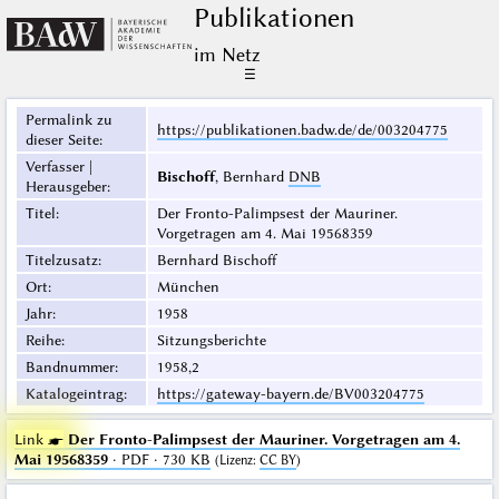
Publikationen
im Netz
☰
Permalink zu
https://publikationen.badw.de/de/003204775
dieser Seite
:
Verfasser |
Bischoff
, Bernhard
DNB
Herausgeber
:
Titel
:
Der Fronto-Palimpsest der Mauriner.
Vorgetragen am 4. Mai 19568359
Titelzusatz
:
Bernhard Bischoff
Ort
:
München
Jahr
:
1958
Reihe
:
Sitzungsberichte
Bandnummer
:
1958,2
Katalogeintrag
:
https://gateway-bayern.de/BV003204775
Link ☛
Der Fronto-Palimpsest der Mauriner. Vorgetragen am 4.
Mai 19568359
· PDF · 730 KB
(
Lizenz
:
CC BY
)