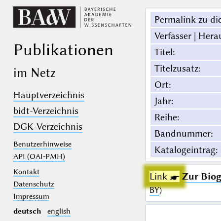
Permalink zu die
Verfasser | Hera
Publikationen
Titel
:
Titelzusatz
:
im Netz
Ort
:
Hauptverzeichnis
Jahr
:
bidt-Verzeichnis
Reihe
:
DGK-Verzeichnis
Bandnummer
:
Benutzerhinweise
Katalogeintrag
:
API (OAI-PMH)
Kontakt
Link ☛
Zur Biog
Datenschutz
BY
)
Impressum
deutsch
english