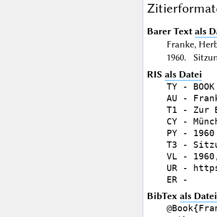
Zitierformat
Barer Text
als D
Franke, Her
1960. Sitzun
RIS
als Datei
TY - BOOK

AU - Fran
T1 - Zur 
CY - Münch
PY - 1960

T3 - Sitz
VL - 1960,
UR - http
BibTex
als Datei
@Book{Fran