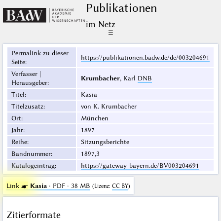
Publikationen
im Netz
☰
Permalink zu dieser
https://publikationen.badw.de/de/003204691
Seite
:
Verfasser |
Krumbacher
, Karl
DNB
Herausgeber
:
Titel
:
Kasia
Titelzusatz
:
von K. Krumbacher
Ort
:
München
Jahr
:
1897
Reihe
:
Sitzungsberichte
Bandnummer
:
1897,3
Katalogeintrag
:
https://gateway-bayern.de/BV003204691
Link ☛
Kasia
· PDF · 38 MB
(
Lizenz
:
CC BY
)
Zitierformate