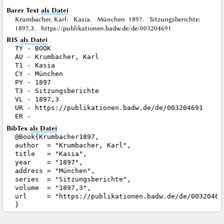
Barer Text
als Datei
Krumbacher, Karl: Kasia. München 1897. Sitzungsberichte:
1897,3. https://publikationen.badw.de/de/003204691
RIS
als Datei
TY - BOOK

AU - Krumbacher, Karl

T1 - Kasia

CY - München

PY - 1897

T3 - Sitzungsberichte

VL - 1897,3

UR - https://publikationen.badw.de/de/003204691

BibTex
als Datei
@Book{Krumbacher1897,

author  = "Krumbacher, Karl",

title   = "Kasia",

year    = "1897",

address = "München",

series  = "Sitzungsberichte",

volume  = "1897,3",

url     = "https://publikationen.badw.de/de/003204691