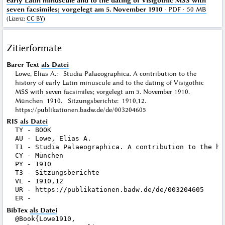
early Latin minuscule and to the dating of Visigothic MSS with
seven facsimiles; vorgelegt am 5. November 1910
· PDF · 50 MB
(
Lizenz
:
CC BY
)
Zitierformate
Barer Text
als Datei
Lowe, Elias A.: Studia Palaeographica. A contribution to the
history of early Latin minuscule and to the dating of Visigothic
MSS with seven facsimiles; vorgelegt am 5. November 1910.
München 1910. Sitzungsberichte: 1910,12.
https://publikationen.badw.de/de/003204605
RIS
als Datei
TY - BOOK

AU - Lowe, Elias A.

T1 - Studia Palaeographica. A contribution to the hi
CY - München

PY - 1910

T3 - Sitzungsberichte

VL - 1910,12

UR - https://publikationen.badw.de/de/003204605

BibTex
als Datei
@Book{Lowe1910,
