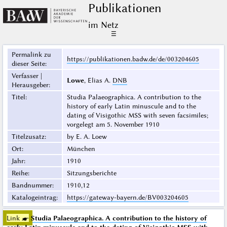
Publikationen
im Netz
☰
Permalink zu
https://publikationen.badw.de/de/003204605
dieser Seite
:
Verfasser |
Lowe
, Elias A.
DNB
Herausgeber
:
Titel
:
Studia Palaeographica. A contribution to the
history of early Latin minuscule and to the
dating of Visigothic MSS with seven facsimiles;
vorgelegt am 5. November 1910
Titelzusatz
:
by E. A. Loew
Ort
:
München
Jahr
:
1910
Reihe
:
Sitzungsberichte
Bandnummer
:
1910,12
Katalogeintrag
:
https://gateway-bayern.de/BV003204605
Link ☛
Studia Palaeographica. A contribution to the history of