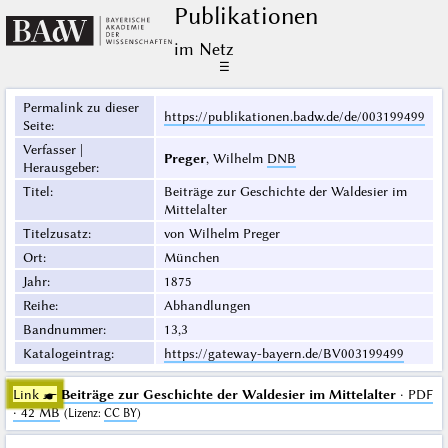
Publikationen
im Netz
☰
Permalink zu dieser
https://publikationen.badw.de/de/003199499
Seite
:
Verfasser |
Preger
, Wilhelm
DNB
Herausgeber
:
Titel
:
Beiträge zur Geschichte der Waldesier im
Mittelalter
Titelzusatz
:
von Wilhelm Preger
Ort
:
München
Jahr
:
1875
Reihe
:
Abhandlungen
Bandnummer
:
13,3
Katalogeintrag
:
https://gateway-bayern.de/BV003199499
Link ☛
Beiträge zur Geschichte der Waldesier im Mittelalter
· PDF
· 42 MB
(
Lizenz
:
CC BY
)