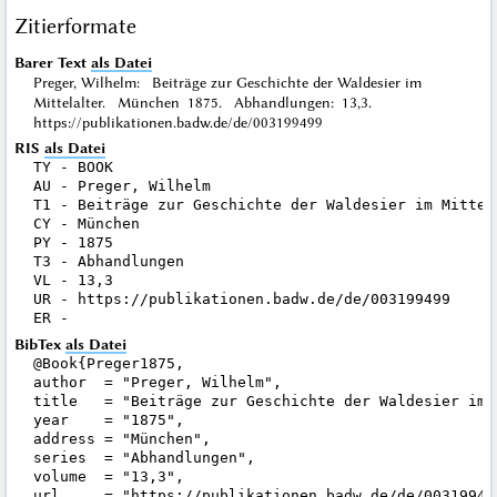
Zitierformate
Barer Text
als Datei
Preger, Wilhelm: Beiträge zur Geschichte der Waldesier im
Mittelalter. München 1875. Abhandlungen: 13,3.
https://publikationen.badw.de/de/003199499
RIS
als Datei
TY - BOOK

AU - Preger, Wilhelm

T1 - Beiträge zur Geschichte der Waldesier im Mittela
CY - München

PY - 1875

T3 - Abhandlungen

VL - 13,3

UR - https://publikationen.badw.de/de/003199499

BibTex
als Datei
@Book{Preger1875,

author  = "Preger, Wilhelm",

title   = "Beiträge zur Geschichte der Waldesier im M
year    = "1875",

address = "München",

series  = "Abhandlungen",

volume  = "13,3",

url     = "https://publikationen.badw.de/de/003199499