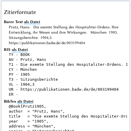
Zitierformate
Barer Text
als Datei
Prutz, Hans: Die exemte Stellung des Hospitaliter-Ordens. Ihre
Entwicklung, ihr Wesen und ihre Wirkungen. München 1905.
Sitzungsberichte: 1904,3.
https://publikationen.badw.de/de/003199404
RIS
als Datei
TY - BOOK

AU - Prutz, Hans

T1 - Die exemte Stellung des Hospitaliter-Ordens. Ih
CY - München

PY - 1905

T3 - Sitzungsberichte

VL - 1904,3

UR - https://publikationen.badw.de/de/003199404

BibTex
als Datei
@Book{Prutz1905,

author  = "Prutz, Hans",

title   = "Die exemte Stellung des Hospitaliter-Orde
year    = "1905",

address = "München",
