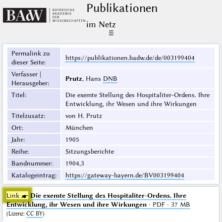
Publikationen
im Netz
☰
Permalink zu
https://publikationen.badw.de/de/003199404
dieser Seite
:
Verfasser |
Prutz
, Hans
DNB
Herausgeber
:
Titel
:
Die exemte Stellung des Hospitaliter-Ordens. Ihre
Entwicklung, ihr Wesen und ihre Wirkungen
Titelzusatz
:
von H. Prutz
Ort
:
München
Jahr
:
1905
Reihe
:
Sitzungsberichte
Bandnummer
:
1904,3
Katalogeintrag
:
https://gateway-bayern.de/BV003199404
Link ☛
Die exemte Stellung des Hospitaliter-Ordens. Ihre
Entwicklung, ihr Wesen und ihre Wirkungen
· PDF · 37 MB
(
Lizenz
:
CC BY
)