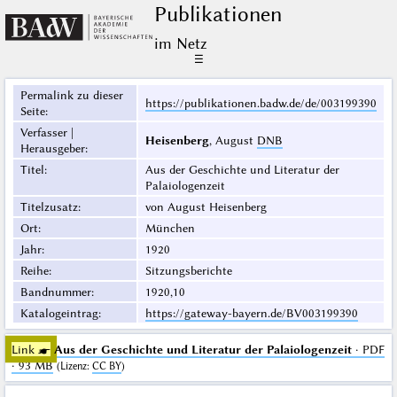
Publikationen
im Netz
☰
Permalink zu dieser
https://publikationen.badw.de/de/003199390
Seite
:
Verfasser |
Heisenberg
, August
DNB
Herausgeber
:
Titel
:
Aus der Geschichte und Literatur der
Palaiologenzeit
Titelzusatz
:
von August Heisenberg
Ort
:
München
Jahr
:
1920
Reihe
:
Sitzungsberichte
Bandnummer
:
1920,10
Katalogeintrag
:
https://gateway-bayern.de/BV003199390
Link ☛
Aus der Geschichte und Literatur der Palaiologenzeit
· PDF
· 93 MB
(
Lizenz
:
CC BY
)