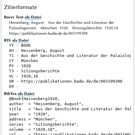
Zitierformate
Barer Text
als Datei
Heisenberg, August: Aus der Geschichte und Literatur der
Palaiologenzeit. München 1920. Sitzungsberichte: 1920,10.
https://publikationen.badw.de/de/003199390
RIS
als Datei
TY - BOOK

AU - Heisenberg, August

T1 - Aus der Geschichte und Literatur der Palaiologen
CY - München

PY - 1920

T3 - Sitzungsberichte

VL - 1920,10

UR - https://publikationen.badw.de/de/003199390

BibTex
als Datei
@Book{Heisenberg1920,

author  = "Heisenberg, August",

title   = "Aus der Geschichte und Literatur der Palai
year    = "1920",

address = "München",

series  = "Sitzungsberichte",

volume  = "1920,10",

url     = "https://publikationen.badw.de/de/003199390