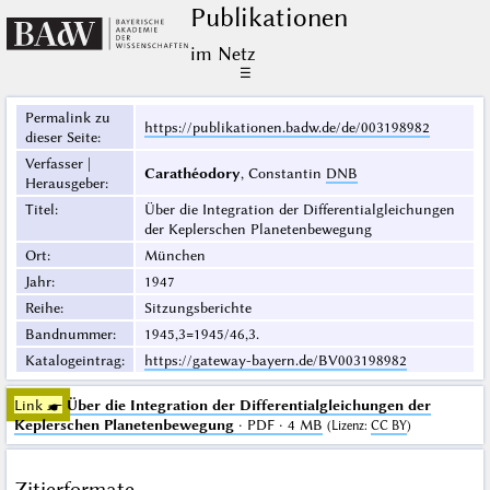
Publikationen
im Netz
☰
Permalink zu
https://publikationen.badw.de/de/003198982
dieser Seite
:
Verfasser |
Carathéodory
, Constantin
DNB
Herausgeber
:
Titel
:
Über die Integration der Differentialgleichungen
der Keplerschen Planetenbewegung
Ort
:
München
Jahr
:
1947
Reihe
:
Sitzungsberichte
Bandnummer
:
1945,3=1945/46,3.
Katalogeintrag
:
https://gateway-bayern.de/BV003198982
Link ☛
Über die Integration der Differentialgleichungen der
Keplerschen Planetenbewegung
· PDF · 4 MB
(
Lizenz
:
CC BY
)
Zitierformate