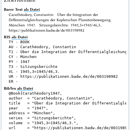
Barer Text
als Datei
Carathéodory, Constantin: Über die Integration der
Differentialgleichungen der Keplerschen Planetenbewegung.
München 1947. Sitzungsberichte: 1945,3=1945/46,3..
https://publikationen.badw.de/de/003198982
RIS
als Datei
TY - BOOK

AU - Carathéodory, Constantin

T1 - Über die Integration der Differentialgleichunge
CY - München

PY - 1947

T3 - Sitzungsberichte

VL - 1945,3=1945/46,3.

UR - https://publikationen.badw.de/de/003198982

BibTex
als Datei
@Book{Carathéodory1947,

author  = "Carathéodory, Constantin",

title   = "Über die Integration der Differentialglei
year    = "1947",

address = "München",

series  = "Sitzungsberichte",

volume  = "1945,3=1945/46,3.",

url     = "https://publikationen.badw.de/de/003198982