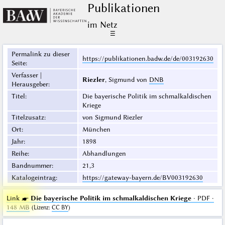
Publikationen
im Netz
☰
Permalink zu dieser
https://publikationen.badw.de/de/003192630
Seite
:
Verfasser |
Riezler
, Sigmund von
DNB
Herausgeber
:
Titel
:
Die bayerische Politik im schmalkaldischen
Kriege
Titelzusatz
:
von Sigmund Riezler
Ort
:
München
Jahr
:
1898
Reihe
:
Abhandlungen
Bandnummer
:
21,3
Katalogeintrag
:
https://gateway-bayern.de/BV003192630
Link ☛
Die bayerische Politik im schmalkaldischen Kriege
· PDF ·
148 MB
(
Lizenz
:
CC BY
)