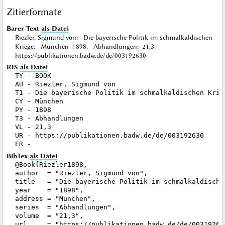
Zitierformate
Barer Text
als Datei
Riezler, Sigmund von: Die bayerische Politik im schmalkaldischen
Kriege. München 1898. Abhandlungen: 21,3.
https://publikationen.badw.de/de/003192630
RIS
als Datei
TY - BOOK

AU - Riezler, Sigmund von

T1 - Die bayerische Politik im schmalkaldischen Krieg
CY - München

PY - 1898

T3 - Abhandlungen

VL - 21,3

UR - https://publikationen.badw.de/de/003192630

BibTex
als Datei
@Book{Riezler1898,

author  = "Riezler, Sigmund von",

title   = "Die bayerische Politik im schmalkaldischen
year    = "1898",

address = "München",

series  = "Abhandlungen",

volume  = "21,3",

url     = "https://publikationen.badw.de/de/003192630