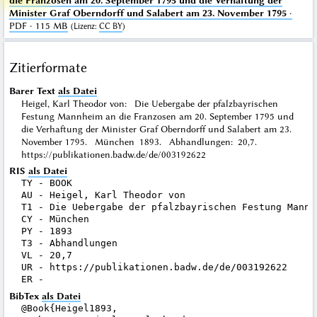
die Franzosen am 20. September 1795 und die Verhaftung der
Minister Graf Oberndorff und Salabert am 23. November 1795
·
PDF · 115 MB
(
Lizenz
:
CC BY
)
Zitierformate
Barer Text
als Datei
Heigel, Karl Theodor von: Die Uebergabe der pfalzbayrischen
Festung Mannheim an die Franzosen am 20. September 1795 und
die Verhaftung der Minister Graf Oberndorff und Salabert am 23.
November 1795. München 1893. Abhandlungen: 20,7.
https://publikationen.badw.de/de/003192622
RIS
als Datei
TY - BOOK

AU - Heigel, Karl Theodor von

T1 - Die Uebergabe der pfalzbayrischen Festung Mannh
CY - München

PY - 1893

T3 - Abhandlungen

VL - 20,7

UR - https://publikationen.badw.de/de/003192622

BibTex
als Datei
@Book{Heigel1893,
