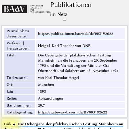
Publikationen
im Netz
☰
Permalink zu
https://publikationen.badw.de/de/003192622
dieser Seite
:
Verfasser |
Heigel
, Karl Theodor von
DNB
Herausgeber
:
Titel
:
Die Uebergabe der pfalzbayrischen Festung
Mannheim an die Franzosen am 20. September
1795 und die Verhaftung der Minister Graf
Oberndorff und Salabert am 23. November 1795
Titelzusatz
:
von Karl Theodor Heigel
Ort
:
München
Jahr
:
1893
Reihe
:
Abhandlungen
Bandnummer
:
20,7
Katalogeintrag
:
https://gateway-bayern.de/BV003192622
Link ☛
Die Uebergabe der pfalzbayrischen Festung Mannheim an