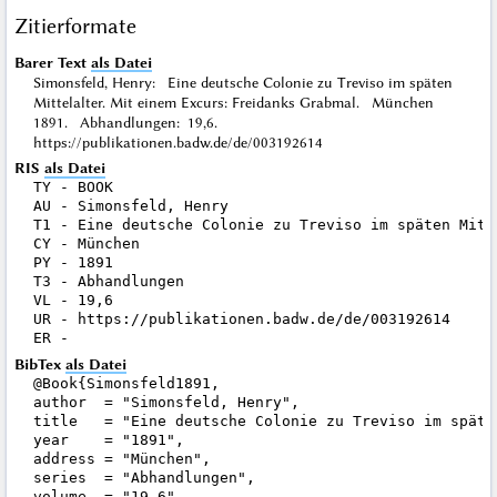
Zitierformate
Barer Text
als Datei
Simonsfeld, Henry: Eine deutsche Colonie zu Treviso im späten
Mittelalter. Mit einem Excurs: Freidanks Grabmal. München
1891. Abhandlungen: 19,6.
https://publikationen.badw.de/de/003192614
RIS
als Datei
TY - BOOK

AU - Simonsfeld, Henry

T1 - Eine deutsche Colonie zu Treviso im späten Mitt
CY - München

PY - 1891

T3 - Abhandlungen

VL - 19,6

UR - https://publikationen.badw.de/de/003192614

BibTex
als Datei
@Book{Simonsfeld1891,

author  = "Simonsfeld, Henry",

title   = "Eine deutsche Colonie zu Treviso im späte
year    = "1891",

address = "München",

series  = "Abhandlungen",

volume  = "19,6",
