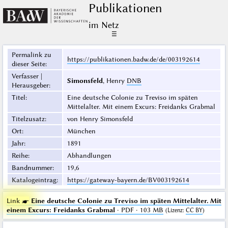
Publikationen
im Netz
☰
Permalink zu
https://publikationen.badw.de/de/003192614
dieser Seite
:
Verfasser |
Simonsfeld
, Henry
DNB
Herausgeber
:
Titel
:
Eine deutsche Colonie zu Treviso im späten
Mittelalter. Mit einem Excurs: Freidanks Grabmal
Titelzusatz
:
von Henry Simonsfeld
Ort
:
München
Jahr
:
1891
Reihe
:
Abhandlungen
Bandnummer
:
19,6
Katalogeintrag
:
https://gateway-bayern.de/BV003192614
Link ☛
Eine deutsche Colonie zu Treviso im späten Mittelalter. Mit
einem Excurs: Freidanks Grabmal
· PDF · 103 MB
(
Lizenz
:
CC BY
)