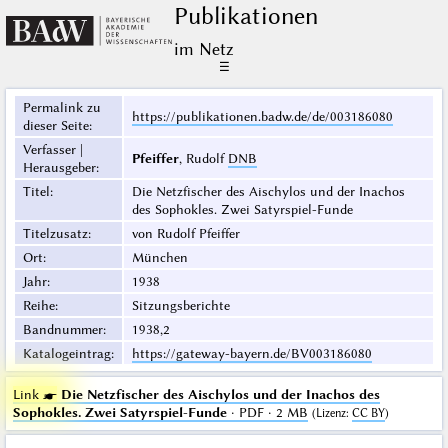
Publikationen
im Netz
☰
Permalink zu
https://publikationen.badw.de/de/003186080
dieser Seite
:
Verfasser |
Pfeiffer
, Rudolf
DNB
Herausgeber
:
Titel
:
Die Netzfischer des Aischylos und der Inachos
des Sophokles. Zwei Satyrspiel-Funde
Titelzusatz
:
von Rudolf Pfeiffer
Ort
:
München
Jahr
:
1938
Reihe
:
Sitzungsberichte
Bandnummer
:
1938,2
Katalogeintrag
:
https://gateway-bayern.de/BV003186080
Link ☛
Die Netzfischer des Aischylos und der Inachos des
Sophokles. Zwei Satyrspiel-Funde
· PDF · 2 MB
(
Lizenz
:
CC BY
)