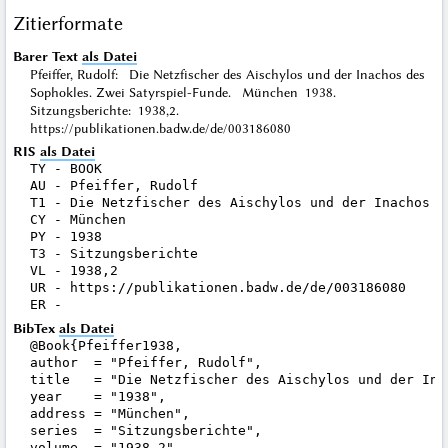
Zitierformate
Barer Text
als Datei
Pfeiffer, Rudolf: Die Netzfischer des Aischylos und der Inachos des
Sophokles. Zwei Satyrspiel-Funde. München 1938.
Sitzungsberichte: 1938,2.
https://publikationen.badw.de/de/003186080
RIS
als Datei
TY - BOOK

AU - Pfeiffer, Rudolf

T1 - Die Netzfischer des Aischylos und der Inachos d
CY - München

PY - 1938

T3 - Sitzungsberichte

VL - 1938,2

UR - https://publikationen.badw.de/de/003186080

BibTex
als Datei
@Book{Pfeiffer1938,

author  = "Pfeiffer, Rudolf",

title   = "Die Netzfischer des Aischylos und der Ina
year    = "1938",

address = "München",

series  = "Sitzungsberichte",

volume  = "1938,2",
