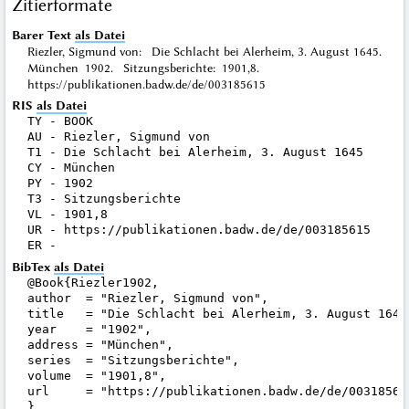
Zitierformate
Barer Text
als Datei
Riezler, Sigmund von: Die Schlacht bei Alerheim, 3. August 1645.
München 1902. Sitzungsberichte: 1901,8.
https://publikationen.badw.de/de/003185615
RIS
als Datei
TY - BOOK

AU - Riezler, Sigmund von

T1 - Die Schlacht bei Alerheim, 3. August 1645

CY - München

PY - 1902

T3 - Sitzungsberichte

VL - 1901,8

UR - https://publikationen.badw.de/de/003185615

BibTex
als Datei
@Book{Riezler1902,

author  = "Riezler, Sigmund von",

title   = "Die Schlacht bei Alerheim, 3. August 1645"
year    = "1902",

address = "München",

series  = "Sitzungsberichte",

volume  = "1901,8",

url     = "https://publikationen.badw.de/de/003185615