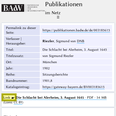
Publikationen
im Netz
☰
Permalink zu dieser
https://publikationen.badw.de/de/003185615
Seite
:
Verfasser |
Riezler
, Sigmund von
DNB
Herausgeber
:
Titel
:
Die Schlacht bei Alerheim, 3. August 1645
Titelzusatz
:
von Sigmund Riezler
Ort
:
München
Jahr
:
1902
Reihe
:
Sitzungsberichte
Bandnummer
:
1901,8
Katalogeintrag
:
https://gateway-bayern.de/BV003185615
Link ☛
Die Schlacht bei Alerheim, 3. August 1645
· PDF · 54 MB
(
Lizenz
:
CC BY
)