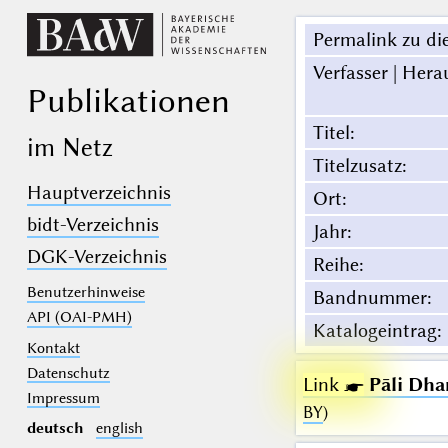
Permalink zu die
Verfasser | Hera
Publikationen
Titel
:
im Netz
Titelzusatz
:
Hauptverzeichnis
Ort
:
bidt-Verzeichnis
Jahr
:
DGK-Verzeichnis
Reihe
:
Benutzerhinweise
Bandnummer
:
API (OAI-PMH)
Katalogeintrag
:
Kontakt
Datenschutz
Link ☛
Pāli Dha
Impressum
BY
)
deutsch
english