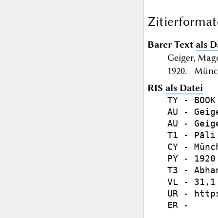
Zitierformat
Barer Text
als D
Geiger, Mag
1920. Münch
RIS
als Datei
TY - BOOK

AU - Geig
AU - Geig
T1 - Pāli
CY - Münch
PY - 1920

T3 - Abhan
VL - 31,1

UR - http