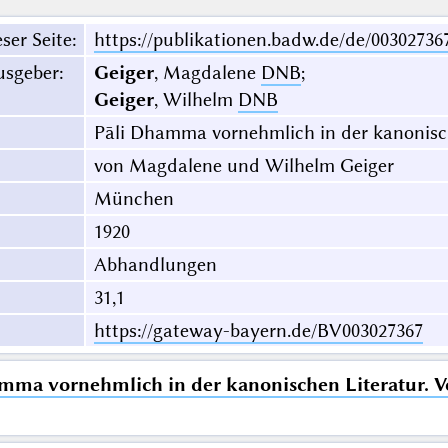
ser Seite
:
https://publikationen.badw.de/de/00302736
usgeber
:
Geiger
, Magdalene
DNB
;
Geiger
, Wilhelm
DNB
Pāli Dhamma vornehmlich in der kanonisch
von Magdalene und Wilhelm Geiger
München
1920
Abhandlungen
31,1
https://gateway-bayern.de/BV003027367
mma vornehmlich in der kanonischen Literatur. V