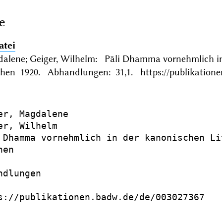
e
atei
dalene; Geiger, Wilhelm: Pāli Dhamma vornehmlich in 
en 1920. Abhandlungen: 31,1. https://publikatione
er, Magdalene

er, Wilhelm

 Dhamma vornehmlich in der kanonischen Li
en

dlungen

s://publikationen.badw.de/de/003027367
