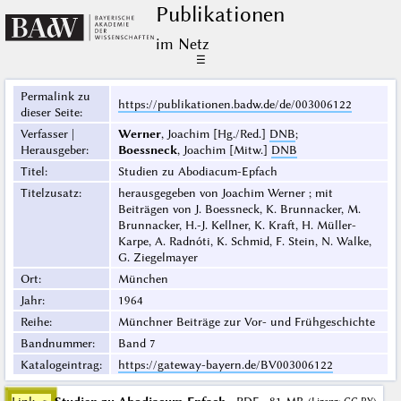
Publikationen
im Netz
☰
Permalink zu
https://publikationen.badw.de/de/003006122
dieser Seite
:
Verfasser |
Werner
, Joachim [Hg./Red.]
DNB
;
Herausgeber
:
Boessneck
, Joachim [Mitw.]
DNB
Titel
:
Studien zu Abodiacum-Epfach
Titelzusatz
:
herausgegeben von Joachim Werner ; mit
Beiträgen von J. Boessneck, K. Brunnacker, M.
Brunnacker, H.-J. Kellner, K. Kraft, H. Müller-
Karpe, A. Radnóti, K. Schmid, F. Stein, N. Walke,
G. Ziegelmayer
Ort
:
München
Jahr
:
1964
Reihe
:
Münchner Beiträge zur Vor- und Frühgeschichte
Bandnummer
:
Band 7
Katalogeintrag
:
https://gateway-bayern.de/BV003006122