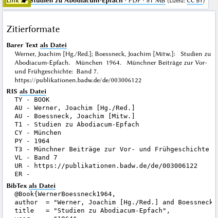
Link ☛
Studien zu Abodiacum-Epfach
· PDF · 81 MB
(
Lizenz
:
CC BY
)
Zitierformate
Barer Text
als Datei
Werner, Joachim [Hg./Red.]; Boessneck, Joachim [Mitw.]: Studien zu
Abodiacum-Epfach. München 1964. Münchner Beiträge zur Vor-
und Frühgeschichte: Band 7.
https://publikationen.badw.de/de/003006122
RIS
als Datei
TY - BOOK

AU - Werner, Joachim [Hg./Red.]

AU - Boessneck, Joachim [Mitw.]

T1 - Studien zu Abodiacum-Epfach

CY - München

PY - 1964

T3 - Münchner Beiträge zur Vor- und Frühgeschichte

VL - Band 7

UR - https://publikationen.badw.de/de/003006122

BibTex
als Datei
@Book{WernerBoessneck1964,

author  = "Werner, Joachim [Hg./Red.] and Boessneck, 
title   = "Studien zu Abodiacum-Epfach",
