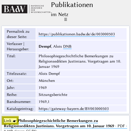
Publikationen
im Netz
☰
Permalink zu
https://publikationen.badw.de/de/003000503
dieser Seite
:
Verfasser |
Dempf
, Alois
DNB
Herausgeber
:
Titel
:
Philosophiegeschichtliche Bemerkungen zu
Religionsedikten Justinians. Vorgetragen am 10.
Januar 1969
Titelzusatz
:
Alois Dempf
Ort
:
München
Jahr
:
1969
Reihe
:
Sitzungsberichte
Bandnummer
:
1969,1
Katalogeintrag
:
https://gateway-bayern.de/BV003000503
Link ☛
Philosophiegeschichtliche Bemerkungen zu
Religionsedikten Justinians. Vorgetragen am 10. Januar 1969
· PDF ·