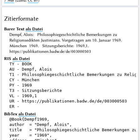
7 MB
(
Lizenz
:
CC BY
)
Zitierformate
Barer Text
als Datei
Dempf, Alois: Philosophiegeschichtliche Bemerkungen zu
Religionsedikten Justinians. Vorgetragen am 10. Januar 1969.
München 1969. Sitzungsberichte: 1969,1.
https://publikationen.badw.de/de/003000503
RIS
als Datei
TY - BOOK

AU - Dempf, Alois

T1 - Philosophiegeschichtliche Bemerkungen zu Religi
CY - München

PY - 1969

T3 - Sitzungsberichte

VL - 1969,1

UR - https://publikationen.badw.de/de/003000503

BibTex
als Datei
@Book{Dempf1969,

author  = "Dempf, Alois",

title   = "Philosophiegeschichtliche Bemerkungen zu 
year    = "1969",
